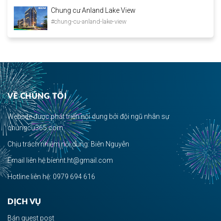
Chung cư Anland Lake View
#chung-cu-anland-lake-view
VỀ CHÚNG TÔI
Website được phát triển nội dung bởi đội ngũ nhân sự
chungcu365.com.
Chịu trách nhiệm nội dung: Biên Nguyễn
Email liên hệ:biennt.ht@gmail.com
Hotline liên hệ: 0979 694 616
DỊCH VỤ
Bán guest post