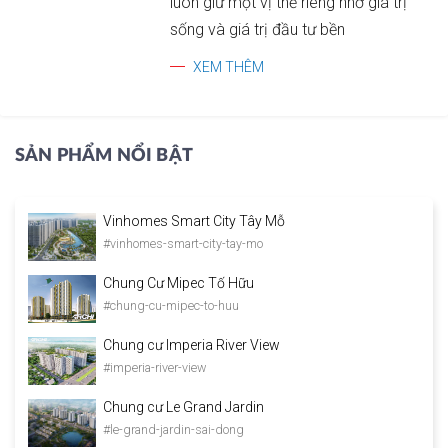
luôn giữ một vị thế riêng nhờ giá trị
sống và giá trị đầu tư bền
XEM THÊM
SẢN PHẨM NỔI BẬT
Vinhomes Smart City Tây Mỗ
#vinhomes-smart-city-tay-mo
Chung Cư Mipec Tố Hữu
#chung-cu-mipec-to-huu
Chung cư Imperia River View
#imperia-river-view
Chung cư Le Grand Jardin
#le-grand-jardin-sai-dong