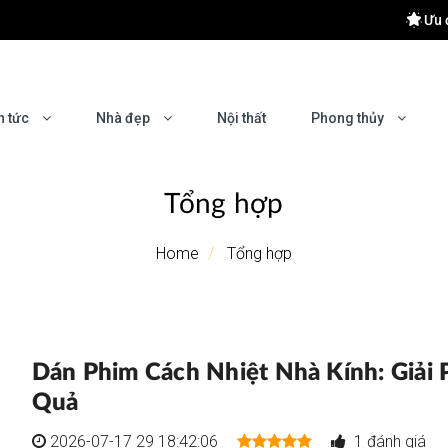
Ưu 
 khu Đông Hà Nội
 Hiệu Quả
n tức
Nhà đẹp
Nội thất
Phong thủy
yên nghiệp?
mes Ocean Park 2
Tổng hợp
Home
Tổng hợp
Dán Phim Cách Nhiệt Nhà Kính: Giải
Quả
2026-07-17 29 18:42:06
1 đánh giá