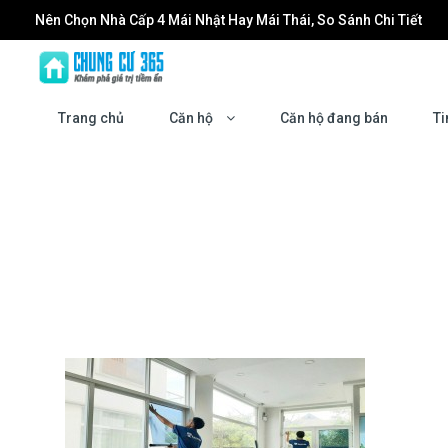
Nên Chọn Nhà Cấp 4 Mái Nhật Hay Mái Thái, So Sánh Chi Tiết
Đầu tư Forestia Park: Cơ hội tăng trưởng cùng sự phát triển của
Dán Phim Cách Nhiệt Nhà Kính: Giải Pháp Giảm Nóng, Chống UV
Trang chủ
Căn hộ
Căn hộ đang bán
Ti
Làm mới không gian sống: Khi nào bạn cần đến một đơn vị chu
Masteri Grand Coast: Biểu tượng sống mới tại trung tâm Vinho