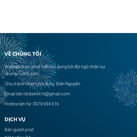
VỀ CHÚNG TÔI
Website được phát triển nội dung bởi đội ngũ nhân sự
chungcu365.com.
Chịu trách nhiệm nội dung: Biên Nguyễn
Email liên hệ:biennt.ht@gmail.com
Hotline liên hệ: 0979 694 616
DỊCH VỤ
Bán guest post