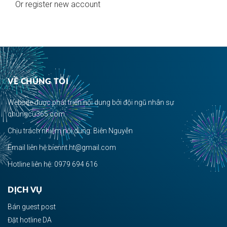
Or
register new account
VỀ CHÚNG TÔI
Website được phát triển nội dung bởi đội ngũ nhân sự
chungcu365.com.
Chịu trách nhiệm nội dung: Biên Nguyễn
Email liên hệ:biennt.ht@gmail.com
Hotline liên hệ: 0979 694 616
DỊCH VỤ
Bán guest post
Đặt hotline DA