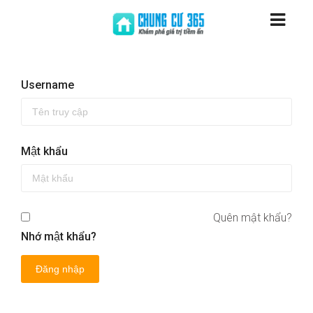
Username
Mật khẩu
Quên mật khẩu?
Nhớ mật khẩu?
Đăng nhập