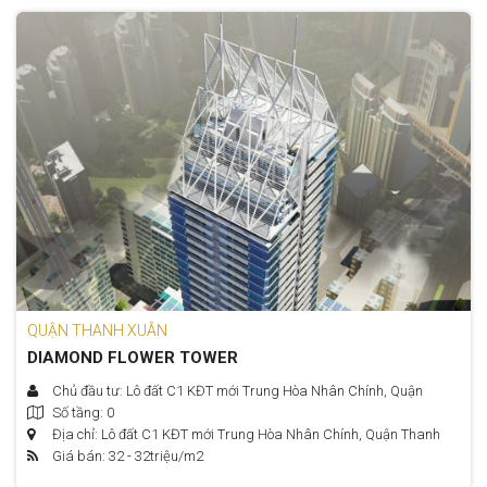
QUẬN THANH XUÂN
DIAMOND FLOWER TOWER
Chủ đầu tư: Lô đất C1 KĐT mới Trung Hòa Nhân Chính, Quận
Số tầng: 0
Thanh Xuân, Hà Nội.
Địa chỉ: Lô đất C1 KĐT mới Trung Hòa Nhân Chính, Quận Thanh
Giá bán: 32 - 32
triệu/m2
Xuân, Hà Nội.