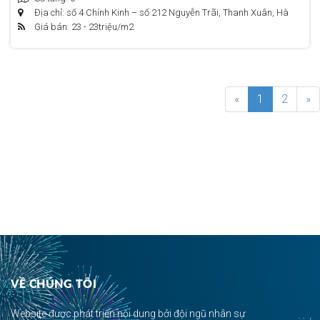
Địa chỉ: số 4 Chính Kinh – số 212 Nguyễn Trãi, Thanh Xuân, Hà
Giá bán: 23 - 23
triệu/m2
Nội
«
1
2
»
VỀ CHÚNG TÔI
Website được phát triển nội dung bởi đội ngũ nhân sự