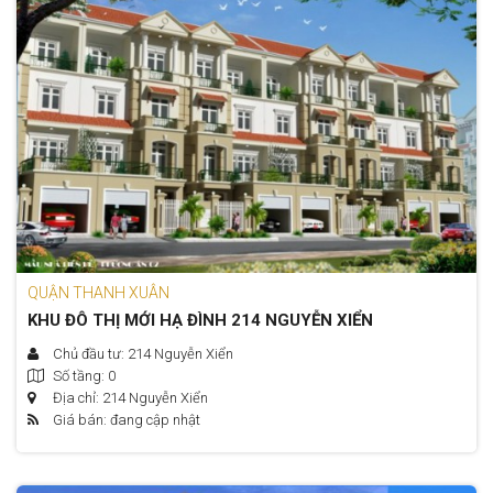
QUẬN THANH XUÂN
KHU ĐÔ THỊ MỚI HẠ ĐÌNH 214 NGUYỄN XIỂN
Chủ đầu tư: 214 Nguyễn Xiển
Số tầng: 0
Địa chỉ: 214 Nguyễn Xiển
Giá bán: đang cập nhật