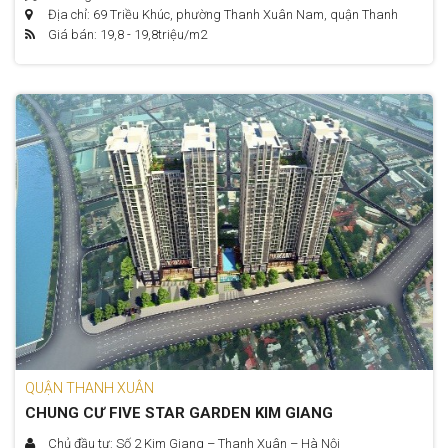
Địa chỉ: 69 Triều Khúc, phường Thanh Xuân Nam, quận Thanh
Giá bán: 19,8 - 19,8
triệu/m2
Xuân, Hà Nội
QUẬN THANH XUÂN
CHUNG CƯ FIVE STAR GARDEN KIM GIANG
Chủ đầu tư: Số 2 Kim Giang – Thanh Xuân – Hà Nội