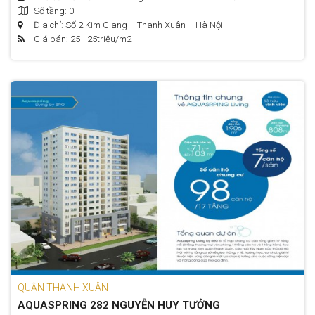
Số tầng: 0
Địa chỉ: Số 2 Kim Giang – Thanh Xuân – Hà Nội
Giá bán: 25 - 25
triệu/m2
QUẬN THANH XUÂN
AQUASPRING 282 NGUYỄN HUY TƯỞNG