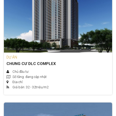
DỰ ÁN
CHUNG CƯ DLC COMPLEX
Chủ đầu tư:
Số tầng: đang cập nhật
Địa chỉ:
Giá bán: 32 - 32
triệu/m2