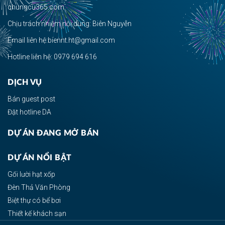
chungcu365.com.
Chịu trách nhiệm nội dung: Biên Nguyễn
Email liên hệ:biennt.ht@gmail.com
Hotline liên hệ: 0979 694 616
DỊCH VỤ
Bán guest post
Đặt hotline DA
DỰ ÁN ĐANG MỞ BÁN
DỰ ÁN NỔI BẬT
Gối lười hạt xốp
Đèn Thả Văn Phòng
Biệt thự có bể bơi
Thiết kế khách sạn