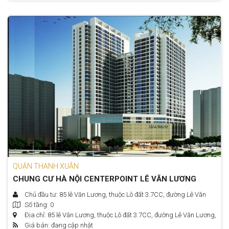
QUẬN THANH XUÂN
CHUNG CƯ HÀ NỘI CENTERPOINT LÊ VĂN LƯƠNG
Chủ đầu tư: 85 lê Văn Lương, thuộc Lô đất 3.7CC, đường Lê Văn
Số tầng: 0
Lương, P. Nhân Chính, Q. Thanh Xuân, TP. Hà Nội.
Địa chỉ: 85 lê Văn Lương, thuộc Lô đất 3.7CC, đường Lê Văn Lương,
Giá bán: đang cập nhật
P. Nhân Chính, Q. Thanh Xuân, TP. Hà Nội.