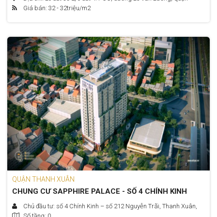
Giá bán: 32 - 32
triệu/m2
Thanh Xuân, Hà Nội
QUẬN THANH XUÂN
CHUNG CƯ SAPPHIRE PALACE - SỐ 4 CHÍNH KINH
Chủ đầu tư: số 4 Chính Kinh – số 212 Nguyễn Trãi, Thanh Xuân,
Số tầng: 0
Hà Nội