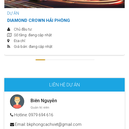
DỰ ÁN
DIAMOND CROWN HẢI PHÒNG
Chủ đầu tư:
Số tầng: đang cập nhật
Địa chỉ:
Giá bán: đang cập nhật
LIÊN HỆ DỰ ÁN
Biên Nguyễn
Quản trị viên
Hotline:
0979 694 616
Email:
bkphongcachviet@gmail.com