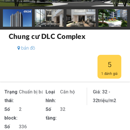
Chung cư DLC Complex
bản đồ
5
1 đánh giá
Trạng
Chuẩn bị bán
Loại
Căn hộ
Giá:
32 -
thái:
hình:
32
triệu/m2
Số
2
Số
32
block:
tầng:
Số
336