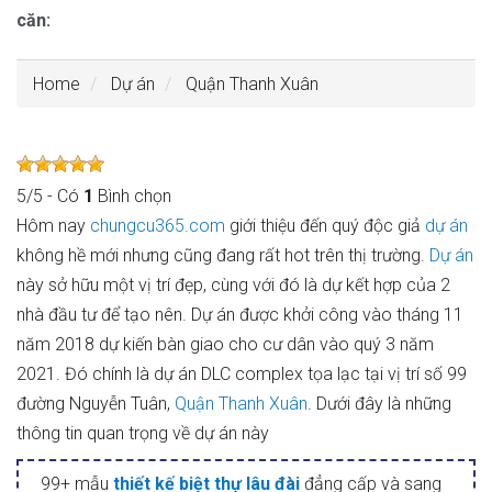
căn:
Home
Dự án
Quận Thanh Xuân
5
/
5
- Có
1
Bình chọn
Hôm nay
chungcu365.com
giới thiệu đến quý độc giả
dự án
không hề mới nhưng cũng đang rất hot trên thị trường.
Dự án
này sở hữu một vị trí đẹp, cùng với đó là dự kết hợp của 2
nhà đầu tư để tạo nên. Dự án được khởi công vào tháng 11
năm 2018 dự kiến bàn giao cho cư dân vào quý 3 năm
2021. Đó chính là dự án DLC complex tọa lạc tại vị trí số 99
đường Nguyễn Tuân,
Quận Thanh Xuân
. Dưới đây là những
thông tin quan trọng về dự án này
99+ mẫu
thiết kế biệt thự lâu đài
đẳng cấp và sang