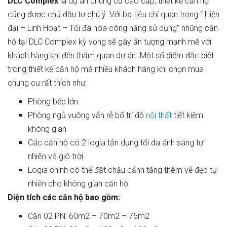
DLC Complex
là dự án chung cư cao cấp, thiết kế căn hộ
cũng được chủ đầu tư chú ý. Với ba tiêu chí quan trọng “ Hiện
đại – Linh Hoạt – Tối đa hóa công năng sử dụng” những căn
hộ tại DLC Complex kỳ vọng sẽ gây ấn tượng mạnh mẽ với
khách hàng khi đến thăm quan dự án. Một số điểm đặc biệt
trong thiết kế căn hộ mà nhiều khách hàng khi chọn mua
chung cư rất thích như:
Phòng bếp lớn
Phòng ngủ vuông vắn rễ bố trí đồ
nội thất
tiết kiệm
không gian
Các căn hộ có 2 logia tận dụng tối đa ánh sáng tự
nhiên và gió trời
Logia chính có thể đặt chậu cảnh tăng thêm vẻ đẹp tự
nhiên cho không gian căn hộ
Diện tích các căn hộ bao gồm:
Căn 02 PN: 60m2 – 70m2 – 75m2