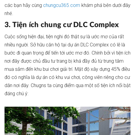
các bạn hãy cùng
chungcu365.com
khám phá bên dưới đây
nhé.
3. Tiện ích chung cư DLC Complex
Cuộc sống hiện đại, tiện nghi đó thật sự là ước mơ của rất
nhiều người. Sở hữu căn hộ tại dự án DLC Complex có lẽ là
bước đi quan trọng để tiến tới ước mơ đó. Chính bởi vì tiện ích
nơi đây được chủ đầu tư trang bị khá đầy đủ từ trung tâm
mua sắm đến khu bui chơi giải trí. Mật độ xây dựng 45% điều
đó có nghĩa là dự án có khu vui chơi, công viên riêng cho cư
dân nơi đây. Chugns ta cùng điểm qua một số tiện ích nổi bật
đáng chú ý: