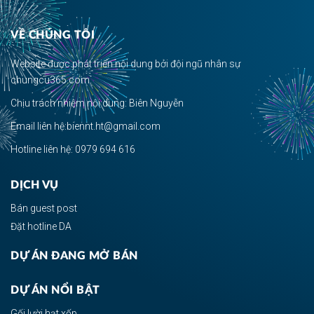
VỀ CHÚNG TÔI
Website được phát triển nội dung bởi đội ngũ nhân sự
chungcu365.com.
Chịu trách nhiệm nội dung: Biên Nguyễn
Email liên hệ:biennt.ht@gmail.com
Hotline liên hệ: 0979 694 616
DỊCH VỤ
Bán guest post
Đặt hotline DA
DỰ ÁN ĐANG MỞ BÁN
DỰ ÁN NỔI BẬT
Gối lười hạt xốp