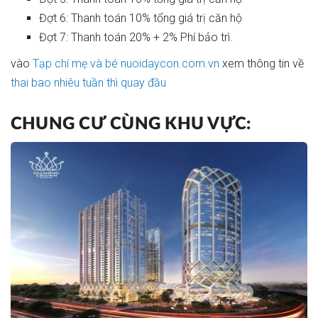
Đợt 6: Thanh toán 10% tổng giá trị căn hộ
Đợt 7: Thanh toán 20% + 2% Phí bảo trì.
vào
Tạp chí mẹ và bé nuoidaycon.com.vn
xem thông tin về
thai bao nhiêu tuần thì quay đầu
CHUNG CƯ CÙNG KHU VỰC: