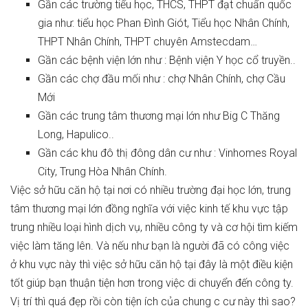
Gần các trường tiểu học, THCS, THPT đạt chuẩn quốc
gia như: tiểu học Phan Đình Giót, Tiểu học Nhân Chính,
THPT Nhân Chính, THPT chuyên Amstecdam…
Gần các bệnh viện lớn như : Bệnh viện Y học cổ truyền..
Gần các chợ đầu mối như : chợ Nhân Chính, chợ Cầu
Mới
Gần các trung tâm thương mại lớn như Big C Thăng
Long, Hapulico..
Gần các khu đô thị đông dân cư như : Vinhomes Royal
City, Trung Hòa Nhân Chính.
Việc sở hữu căn hộ tại nơi có nhiều trường đại học lớn, trung
tâm thương mại lớn đồng nghĩa với việc kinh tế khu vực tập
trung nhiều loại hình dịch vụ, nhiều công ty và cơ hội tìm kiếm
việc làm tăng lên. Và nếu như bạn là người đã có công việc
ở khu vực này thì việc sở hữu căn hộ tại đây là một điều kiện
tốt giúp bạn thuận tiện hơn trong việc di chuyển đến công ty.
Vị trí thì quá đẹp rồi còn tiện ích của chung c cư này thì sao?