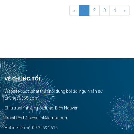
«
1
2
3
4
»
VỀ CHÚNG TÔI
Website được phát triển nội dung bởi đội ngũ nhân sự
chungcu365.com.
Chịu trách nhiệm nội dung: Biên Nguyễn
Email liên hệ:biennt.ht@gmail.com
Hotline liên hệ: 0979 694 616