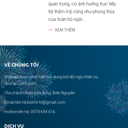
quan trọng, có ảnh hưởng trực tiếp
tới thẩm mỹ cũng như phong thủy
của toàn bộ ngôi...
XEM THÊM
VỀ CHÚNG TÔI
Website được phát triển nội dung bởi đội ngũ nhân sự
chungcu365.com.
Chịu trách nhiệm nội dung: Biên Nguyễn
Email liên hệ:biennt.ht@gmail.com
Hotline liên hệ: 0979 694 616
DỊCH VỤ