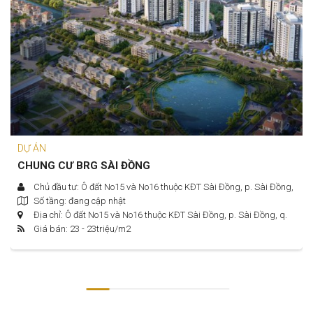
DỰ ÁN
CHUNG CƯ BRG SÀI ĐỒNG
Chủ đầu tư: Ô đất No15 và No16 thuộc KĐT Sài Đồng, p. Sài Đồng,
Số tầng: đang cập nhật
q. Long Biên, Hà Nội.
Địa chỉ: Ô đất No15 và No16 thuộc KĐT Sài Đồng, p. Sài Đồng, q.
Giá bán: 23 - 23
triệu/m2
Long Biên, Hà Nội.