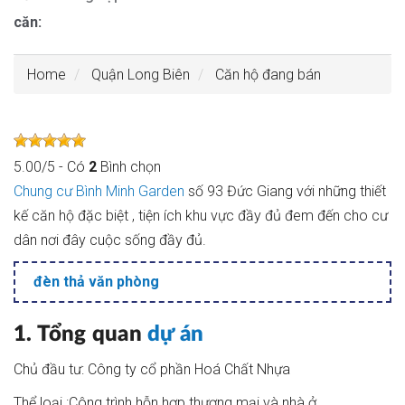
căn:
Home
Quận Long Biên
Căn hộ đang bán
5.00
/
5
- Có
2
Bình chọn
Chung cư Bình Minh Garden
số 93 Đức Giang với những thiết
kế căn hộ đặc biệt , tiện ích khu vực đầy đủ đem đến cho cư
dân nơi đây cuộc sống đầy đủ.
đèn thả văn phòng
1. Tổng quan
dự án
Chủ đầu tư: Công ty cổ phần Hoá Chất Nhựa
Thể loại :Công trình hỗn hợp thương mại và nhà ở