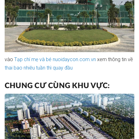
vào
Tạp chí mẹ và bé nuoidaycon.com.vn
xem thông tin về
thai bao nhiêu tuần thì quay đầu
CHUNG CƯ CÙNG KHU VỰC: