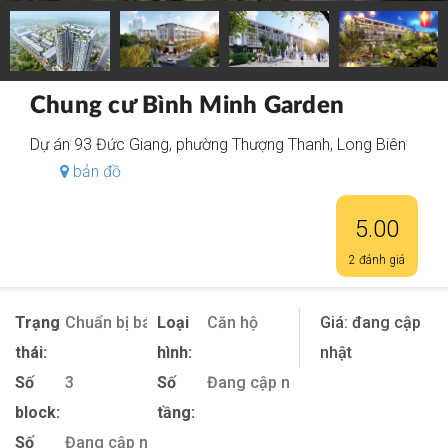
Chung cư Bình Minh Garden
Dự án 93 Đức Giang, phường Thượng Thanh, Long Biên
bản đồ
5.00
2 đánh giá
Trạng
Chuẩn bị bán
Loại
Căn hộ
Giá:
đang cập
thái:
hình:
nhật
Số
3
Số
Đang cập nhật
block:
tầng:
Số
Đang cập nhật