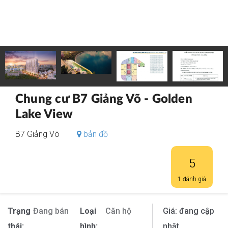
Chung cư B7 Giảng Võ - Golden
Lake View
B7 Giảng Võ
bản đồ
5
1 đánh giá
Trạng
Đang bán
Loại
Căn hộ
Giá:
đang cập
thái:
hình:
nhật