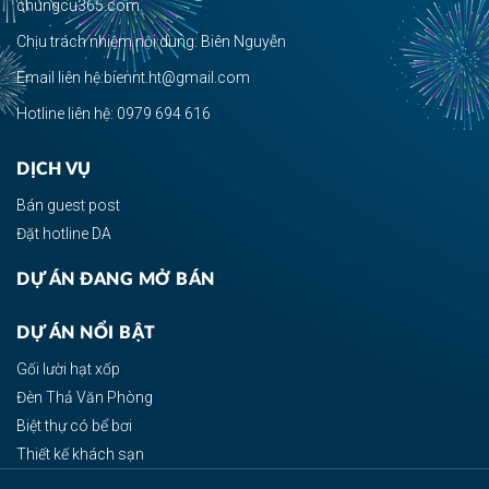
chungcu365.com.
Chịu trách nhiệm nội dung: Biên Nguyễn
Email liên hệ:biennt.ht@gmail.com
Hotline liên hệ: 0979 694 616
DỊCH VỤ
Bán guest post
Đặt hotline DA
DỰ ÁN ĐANG MỞ BÁN
DỰ ÁN NỔI BẬT
Gối lười hạt xốp
Đèn Thả Văn Phòng
Biệt thự có bể bơi
Thiết kế khách sạn