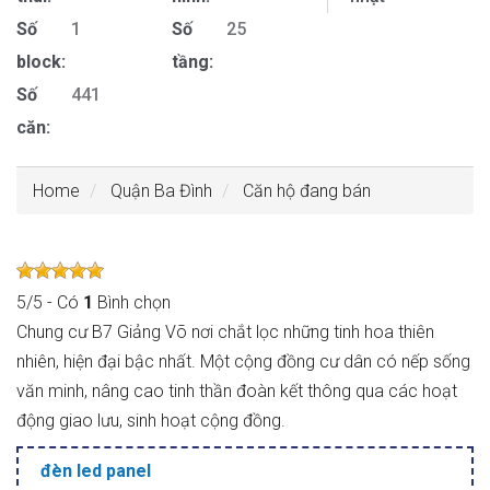
Số
1
Số
25
block:
tầng:
Số
441
căn:
Home
Quận Ba Đình
Căn hộ đang bán
5
/
5
- Có
1
Bình chọn
Chung cư B7 Giảng Võ nơi chắt lọc những tinh hoa thiên
nhiên, hiện đại bậc nhất. Một cộng đồng cư dân có nếp sống
văn minh, nâng cao tinh thần đoàn kết thông qua các hoạt
động giao lưu, sinh hoạt cộng đồng.
đèn led panel