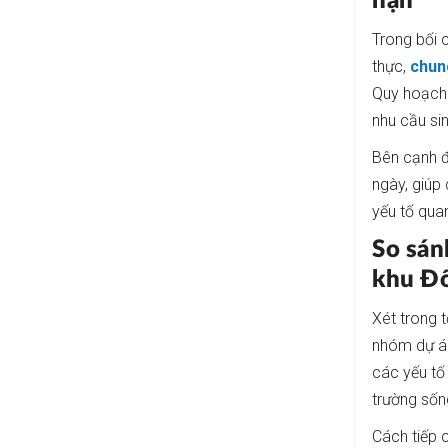
hạn
Trong bối 
thực,
chun
Quy hoạch 
nhu cầu si
Bên cạnh đ
ngày, giúp
yếu tố quan
So sán
khu Đ
Xét trong 
nhóm dự án
các yếu tố
trường sốn
Cách tiếp 