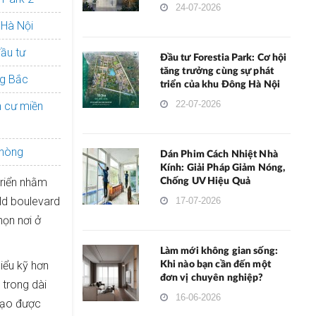
24-07-2026
 Hà Nội
đầu tư
Đầu tư Forestia Park: Cơ hội
tăng trưởng cùng sự phát
ng Bắc
triển của khu Đông Hà Nội
22-07-2026
n cư miền
Phòng
Dán Phim Cách Nhiệt Nhà
Kính: Giải Pháp Giảm Nóng,
riển nhằm
Chống UV Hiệu Quả
ld boulevard
17-07-2026
họn nơi ở
Làm mới không gian sống:
iểu kỹ hơn
Khi nào bạn cần đến một
đơn vị chuyên nghiệp?
 trong dài
16-06-2026
 tạo được