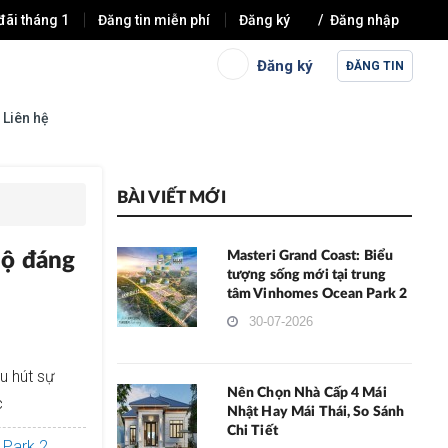
đãi tháng 1
Đăng tin miễn phí
Đăng ký
Đăng nhập
Đăng ký
ĐĂNG TIN
Liên hệ
BÀI VIẾT MỚI
hộ đáng
Masteri Grand Coast: Biểu
tượng sống mới tại trung
tâm Vinhomes Ocean Park 2
30-07-2026
u hút sự
Nên Chọn Nhà Cấp 4 Mái
c
Nhật Hay Mái Thái, So Sánh
Chi Tiết
 Park 2