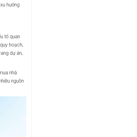
à xu hướng
ếu tố quan
ề quy hoạch,
rang dự án,
i mua nhà
 nhiều nguồn