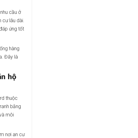
 nhu cầu ở
 cư lâu dài.
đáp ứng tốt
 sống hàng
a. Đây là
ăn hộ
rd thuộc
tranh bằng
 và môi
ếm nơi an cư