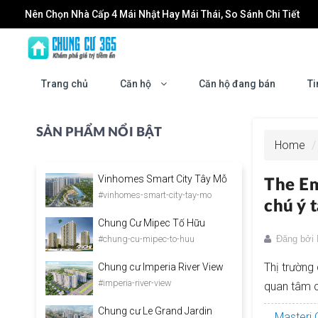
Nên Chọn Nhà Cấp 4 Mái Nhật Hay Mái Thái, So Sánh Chi Tiết
Đầu tư Forestia Park: Cơ hội tăng trưởng cùng sự phát triển của
Dán Phim Cách Nhiệt Nhà Kính: Giải Pháp Giảm Nóng, Chống UV
Trang chủ
Căn hộ
Căn hộ đang bán
Ti
Làm mới không gian sống: Khi nào bạn cần đến một đơn vị chu
Masteri Grand Coast: Biểu tượng sống mới tại trung tâm Vinho
SẢN PHẨM NỔI BẬT
Home
Vinhomes Smart City Tây Mỗ
The Em
#vinhomes-smart-city-tay-mo
chú ý 
Chung Cư Mipec Tố Hữu
#chung-cu-mipec-to-huu
Đăng bởi
Thị trường
Chung cư Imperia River View
#imperia-river-view
quan tâm c
Chung cư Le Grand Jardin
Masteri 