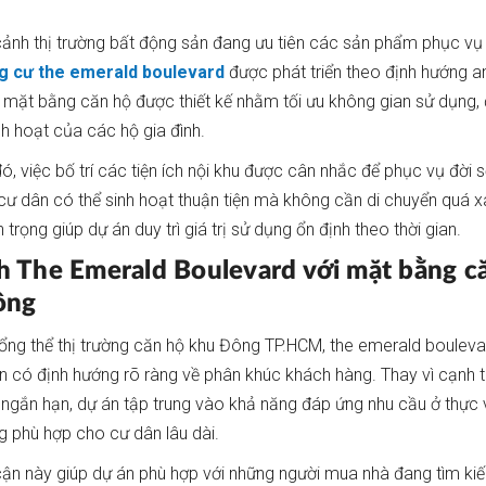
cảnh thị trường bất động sản đang ưu tiên các sản phẩm phục vụ
g cư the emerald boulevard
được phát triển theo định hướng an
mặt bằng căn hộ được thiết kế nhằm tối ưu không gian sử dụng, 
nh hoạt của các hộ gia đình.
ó, việc bố trí các tiện ích nội khu được cân nhắc để phục vụ đời
 cư dân có thể sinh hoạt thuận tiện mà không cần di chuyển quá x
 trọng giúp dự án duy trì giá trị sử dụng ổn định theo thời gian.
h The Emerald Boulevard với mặt bằng c
ông
tổng thể thị trường căn hộ khu Đông TP.HCM, the emerald bouleva
 có định hướng rõ ràng về phân khúc khách hàng. Thay vì cạnh 
 ngắn hạn, dự án tập trung vào khả năng đáp ứng nhu cầu ở thực
g phù hợp cho cư dân lâu dài.
cận này giúp dự án phù hợp với những người mua nhà đang tìm ki