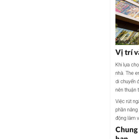
Vị trí
Khi lựa chọ
nhà. The e
di chuyển 
nên thuận t
Việc rút ng
phần nâng 
động làm vi
Chung 