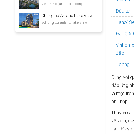
#le-grand-jardin-sai-dong
Đầu tư F
Chung cư Anland Lake View
Hanoi Se
#chung-cu-anland-lake-view
Đại lộ 6
Vinhomes
Bắc
Hoàng Hu
Cùng với qu
đáp ứng nh
là một tro
phù hợp.
Thay vì ch
về vị trí,
hạn. Đây c