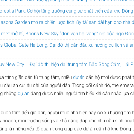
orestia Park: Cơ hội tăng trưởng cùng sự phát triển của khu Đông
asons Garden mở ra chiến lược tích lũy tài sản dài hạn cho nhà 
0 mét mở lối, Bcons New Sky “đón vận hội vàng” nơi cửa ngõ Đô
 Global Gate Hạ Long: Đại đô thị dẫn đầu xu hướng du lịch và a
y New City – Đại đô thị hiện đại trung tâm Bắc Sông Cấm, Hải 
á trình giãn dân từ trung tâm, nhiều
dự án
căn hộ mới được phát t
u cầu an cư lâu dài của người dân. Trong bối cảnh đó, the emera
ng những
dự án
đang được nhiều người tìm hiểu khi cân nhắc lựa c
ỉ quan tâm đến giá bán, người mua nhà hiện nay có xu hướng tìm h
 quy hoạch, môi trường sống và khả năng đáp ứng nhu cầu sinh hoạt
ũng là những yếu tố quan trọng giúp các dự án căn hộ khu Đông