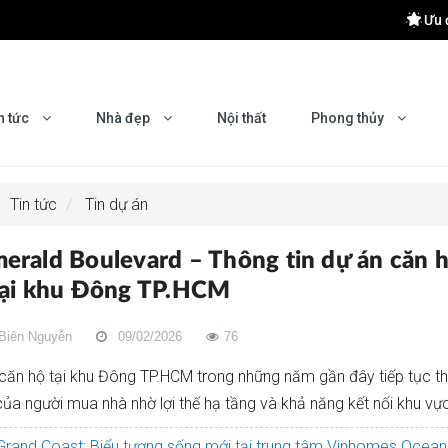
Ưu 
 khu Đông Hà Nội
 Hiệu Quả
n tức
Nhà đẹp
Nội thất
Phong thủy
yên nghiệp?
mes Ocean Park 2
Tin tức
Tin dự án
erald Boulevard – Thông tin dự án căn 
tại khu Đông TP.HCM
Biên Nguyễn
09/02/2026
76
 căn hộ tại khu Đông TP.HCM trong những năm gần đây tiếp tục th
ủa người mua nhà nhờ lợi thế hạ tầng và khả năng kết nối khu vự
Grand Coast: Biểu tượng sống mới tại trung tâm Vinhomes Ocean