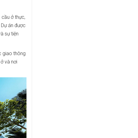
 cầu ở thực,
. Dự án được
à sự tiện
c giao thông
 ở và nơi