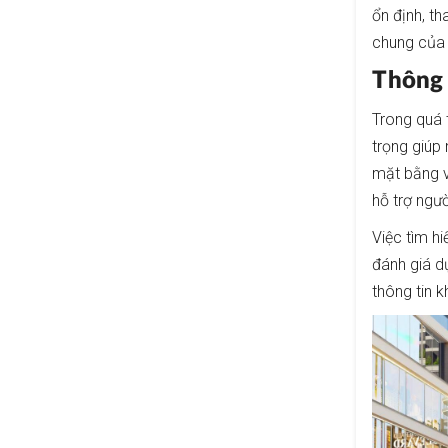
ổn định, t
chung của 
Thôn
Trong quá t
trọng giúp 
mặt bằng v
hỗ trợ ngư
Việc tìm hi
đánh giá d
thông tin 