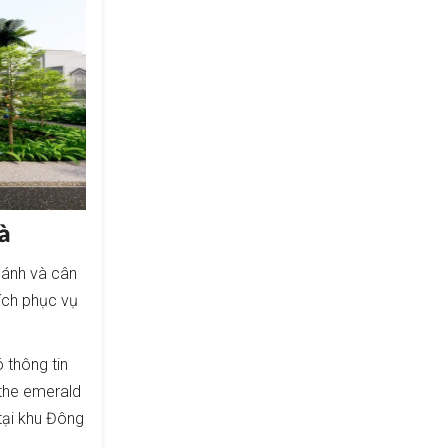
à
sánh và cân
 ích phục vụ
 thông tin
 the emerald
tại khu Đông