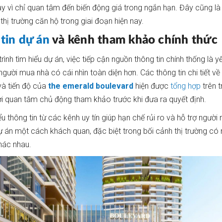
hay vì chỉ quan tâm đến biến động giá trong ngắn hạn. Đây cũng l
thị trường căn hộ trong giai đoạn hiện nay.
g
tin dự án
và kênh tham khảo chính thức
rình tìm hiểu dự án, việc tiếp cận nguồn thông tin chính thống là y
người mua nhà có cái nhìn toàn diện hơn. Các thông tin chi tiết v
à tiến độ của
the emerald boulevard
hiện được
tổng hợp
trên t
ời quan tâm chủ động tham khảo trước khi đưa ra quyết định.
ểu thông tin từ các kênh uy tín giúp hạn chế rủi ro và hỗ trợ ngườ
ự án một cách khách quan, đặc biệt trong bối cảnh thị trường có
khác nhau.