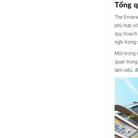
Tổng q
The Emeral
phù hợp vớ
quy hoạch 
nghi trong
Một trong 
quan trọng 
làm việc, 