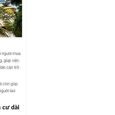
với người mua
, giúp việc
lân cận trở
 mà còn góp
người lao
 cư dài