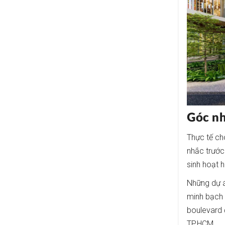
Góc nh
Thực tế ch
nhắc trước 
sinh hoạt 
Những dự á
minh bạch 
boulevard 
TP.HCM.