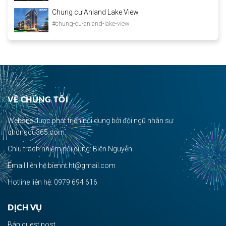
Chung cư Anland Lake View
#chung-cu-anland-lake-view
VỀ CHÚNG TÔI
Website được phát triển nội dung bởi đội ngũ nhân sự
chungcu365.com.
Chịu trách nhiệm nội dung: Biên Nguyễn
Email liên hệ:biennt.ht@gmail.com
Hotline liên hệ: 0979 694 616
DỊCH VỤ
Bán guest post