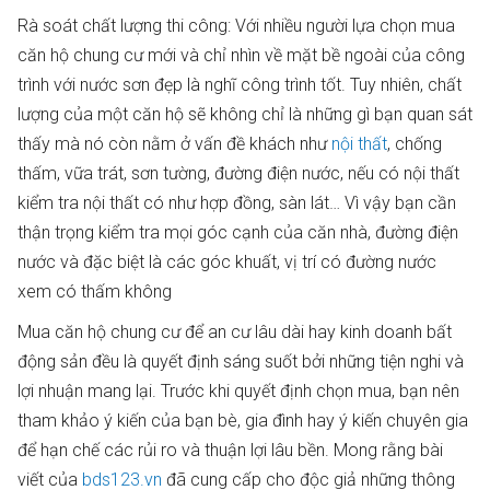
Rà soát chất lượng thi công: Với nhiều người lựa chọn mua
căn hộ chung cư mới và chỉ nhìn về mặt bề ngoài của công
trình với nước sơn đẹp là nghĩ công trình tốt. Tuy nhiên, chất
lượng của một căn hộ sẽ không chỉ là những gì bạn quan sát
thấy mà nó còn nằm ở vấn đề khách như
nội thất
, chống
thấm, vữa trát, sơn tường, đường điện nước, nếu có nội thất
kiểm tra nội thất có như hợp đồng, sàn lát… Vì vậy bạn cần
thận trọng kiểm tra mọi góc cạnh của căn nhà, đường điện
nước và đặc biệt là các góc khuất, vị trí có đường nước
xem có thấm không
Mua căn hộ chung cư để an cư lâu dài hay kinh doanh bất
động sản đều là quyết định sáng suốt bởi những tiện nghi và
lợi nhuận mang lại. Trước khi quyết định chọn mua, bạn nên
tham khảo ý kiến của bạn bè, gia đình hay ý kiến chuyên gia
để hạn chế các rủi ro và thuận lợi lâu bền. Mong rằng bài
viết của
bds123.vn
đã cung cấp cho độc giả những thông