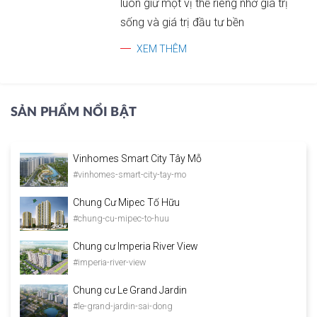
luôn giữ một vị thế riêng nhờ giá trị
sống và giá trị đầu tư bền
XEM THÊM
SẢN PHẨM NỔI BẬT
Vinhomes Smart City Tây Mỗ
#vinhomes-smart-city-tay-mo
Chung Cư Mipec Tố Hữu
#chung-cu-mipec-to-huu
Chung cư Imperia River View
#imperia-river-view
Chung cư Le Grand Jardin
#le-grand-jardin-sai-dong