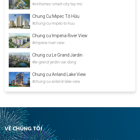
#vinhomes-smart-city-tay-mo
Chung Cư Mipec Tố Hữu
#chung-cu-mipec-to-huu
Chung cư Imperia River View
#imperia-river-view
Chung cư Le Grand Jardin
#le-grand-jardin-sai-dong
Chung cư Anland Lake View
#chung-cu-anland-lake-view
VỀ CHÚNG TÔI