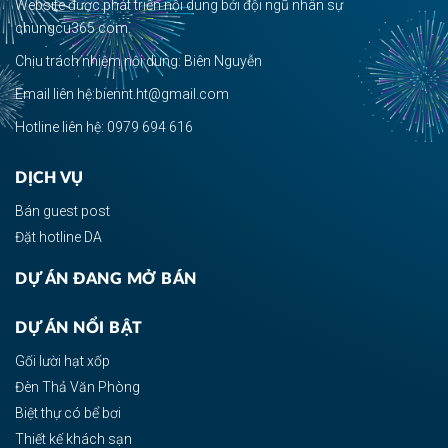
Website được phát triển nội dung bởi đội ngũ nhân sự
chungcu365.com.
Chịu trách nhiệm nội dung: Biên Nguyễn
Email liên hệ:biennt.ht@gmail.com
Hotline liên hệ: 0979 694 616
DỊCH VỤ
Bán guest post
Đặt hotline DA
DỰ ÁN ĐANG MỞ BÁN
DỰ ÁN NỔI BẬT
Gối lười hạt xốp
Đèn Thả Văn Phòng
Biệt thự có bể bơi
Thiết kế khách sạn