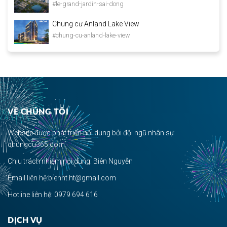
#le-grand-jardin-sai-dong
Chung cư Anland Lake View
#chung-cu-anland-lake-view
VỀ CHÚNG TÔI
Website được phát triển nội dung bởi đội ngũ nhân sự
chungcu365.com.
Chịu trách nhiệm nội dung: Biên Nguyễn
Email liên hệ:biennt.ht@gmail.com
Hotline liên hệ: 0979 694 616
DỊCH VỤ