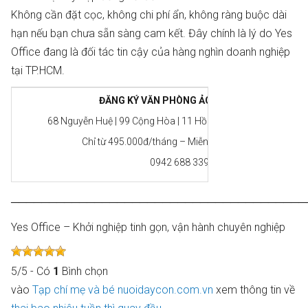
Không cần đặt cọc, không chi phí ẩn, không ràng buộc dài
hạn nếu bạn chưa sẵn sàng cam kết. Đây chính là lý do Yes
Office đang là đối tác tin cậy của hàng nghìn doanh nghiệp
tại TP.HCM.
ĐĂNG KÝ VĂN PHÒNG ẢO YES OFFICE NGAY H
68 Nguyễn Huệ | 99 Cộng Hòa | 11 Hồ Xuân Hương | 699 Ng
Chỉ từ 495.000đ/tháng – Miễn phí tư vấn thành lập d
0942 688 339 yesoffice.com.vn
───────────────────────────────────────
Yes Office – Khởi nghiệp tinh gọn, vận hành chuyên nghiệp
5
/
5
- Có
1
Bình chọn
vào
Tạp chí mẹ và bé nuoidaycon.com.vn
xem thông tin về