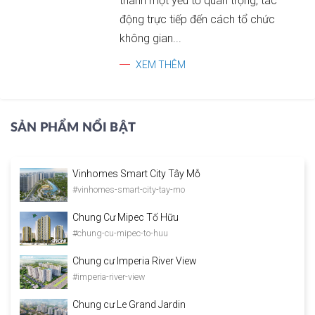
thành một yếu tố quan trọng, tác
động trực tiếp đến cách tổ chức
không gian...
XEM THÊM
SẢN PHẨM NỔI BẬT
Vinhomes Smart City Tây Mỗ
#vinhomes-smart-city-tay-mo
Chung Cư Mipec Tố Hữu
#chung-cu-mipec-to-huu
Chung cư Imperia River View
#imperia-river-view
Chung cư Le Grand Jardin