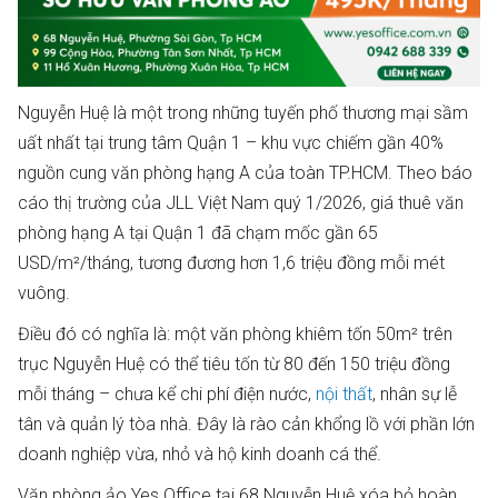
Nguyễn Huệ là một trong những tuyến phố thương mại sầm
uất nhất tại trung tâm Quận 1 – khu vực chiếm gần 40%
nguồn cung văn phòng hạng A của toàn TP.HCM. Theo báo
cáo thị trường của JLL Việt Nam quý 1/2026, giá thuê văn
phòng hạng A tại Quận 1 đã chạm mốc gần 65
USD/m²/tháng, tương đương hơn 1,6 triệu đồng mỗi mét
vuông.
Điều đó có nghĩa là: một văn phòng khiêm tốn 50m² trên
trục Nguyễn Huệ có thể tiêu tốn từ 80 đến 150 triệu đồng
mỗi tháng – chưa kể chi phí điện nước,
nội thất
, nhân sự lễ
tân và quản lý tòa nhà. Đây là rào cản khổng lồ với phần lớn
doanh nghiệp vừa, nhỏ và hộ kinh doanh cá thể.
Văn phòng ảo Yes Office tại 68 Nguyễn Huệ xóa bỏ hoàn