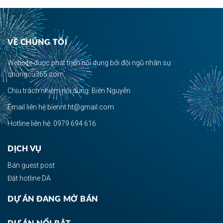
VỀ CHÚNG TÔI
Website được phát triển nội dung bởi đội ngũ nhân sự
chungcu365.com.
Chịu trách nhiệm nội dung: Biên Nguyễn
Email liên hệ:biennt.ht@gmail.com
Hotline liên hệ: 0979 694 616
DỊCH VỤ
Bán guest post
Đặt hotline DA
DỰ ÁN ĐANG MỞ BÁN