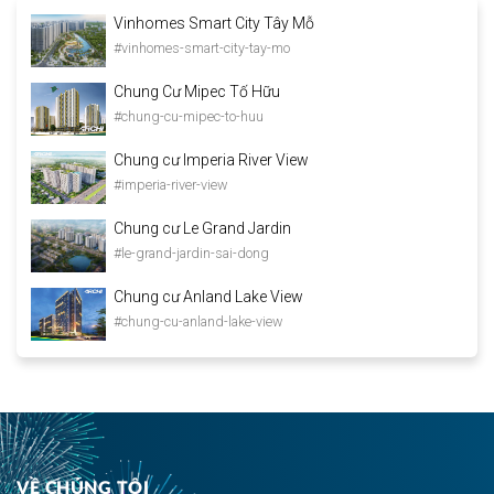
Vinhomes Smart City Tây Mỗ
#vinhomes-smart-city-tay-mo
Chung Cư Mipec Tố Hữu
#chung-cu-mipec-to-huu
Chung cư Imperia River View
#imperia-river-view
Chung cư Le Grand Jardin
#le-grand-jardin-sai-dong
Chung cư Anland Lake View
#chung-cu-anland-lake-view
VỀ CHÚNG TÔI