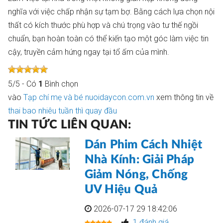
nghĩa với việc chấp nhận sự tạm bợ. Bằng cách lựa chọn nội
thất có kích thước phù hợp và chú trọng vào tư thế ngồi
chuẩn, bạn hoàn toàn có thể kiến tạo một góc làm việc tin
cậy, truyền cảm hứng ngay tại tổ ấm của mình.
5
/
5
- Có
1
Bình chọn
vào
Tạp chí mẹ và bé nuoidaycon.com.vn
xem thông tin về
thai bao nhiêu tuần thì quay đầu
TIN TỨC LIÊN QUAN:
Dán Phim Cách Nhiệt
Nhà Kính: Giải Pháp
Giảm Nóng, Chống
UV Hiệu Quả
2026-07-17 29 18:42:06
1 đánh giá