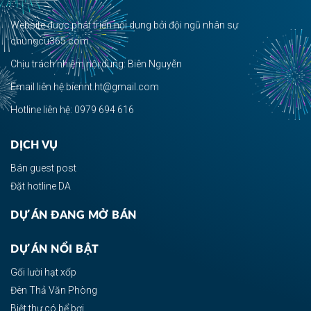
Website được phát triển nội dung bởi đội ngũ nhân sự
chungcu365.com.
Chịu trách nhiệm nội dung: Biên Nguyễn
Email liên hệ:biennt.ht@gmail.com
Hotline liên hệ: 0979 694 616
DỊCH VỤ
Bán guest post
Đặt hotline DA
DỰ ÁN ĐANG MỞ BÁN
DỰ ÁN NỔI BẬT
Gối lười hạt xốp
Đèn Thả Văn Phòng
Biệt thự có bể bơi