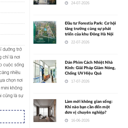
24-07-2026
Đầu tư Forestia Park: Cơ hội
tăng trưởng cùng sự phát
triển của khu Đông Hà Nội
22-07-2026
hỉ dưỡng trở
 chỉ là nơi
Dán Phim Cách Nhiệt Nhà
ho cuộc sống
Kính: Giải Pháp Giảm Nóng,
càng nhiều.
Chống UV Hiệu Quả
lựa chọn nơi
17-07-2026
n mini không
i cũng là sự
Làm mới không gian sống:
Khi nào bạn cần đến một
đơn vị chuyên nghiệp?
16-06-2026