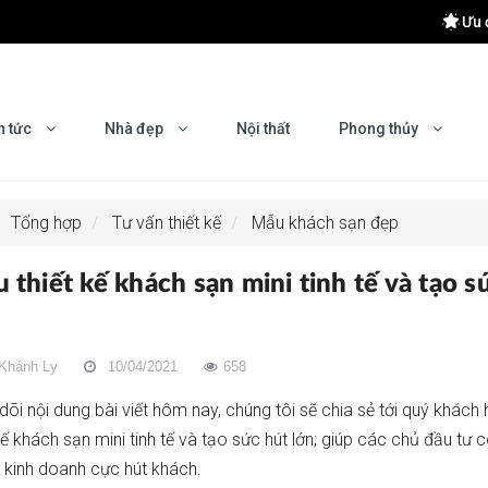
Ưu 
 khu Đông Hà Nội
 Hiệu Quả
n tức
Nhà đẹp
Nội thất
Phong thủy
yên nghiệp?
mes Ocean Park 2
Tổng hợp
Tư vấn thiết kế
Mẫu khách sạn đẹp
 thiết kế khách sạn mini tinh tế và tạo s
Khánh Ly
10/04/2021
658
dõi nội dung bài viết hôm nay, chúng tôi sẽ chia sẻ tới quý khách
kế khách sạn mini tinh tế và tạo sức hút lớn; giúp các chủ đầu tư
 kinh doanh cực hút khách.