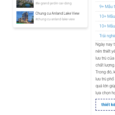
#le-grand-jardin-sai-dong
9+ Mẫu t
Chung cư Anland Lake View
10+ Mẫu 
#chung-cu-anland-lake-view
10+ Mẫu 
Trải nghi
Ngày nay t
nên thiết 
lưu trú củ
chất lượng
Trong đó, 
lưu trú ph
quá lớn gi
lựa chọn h
thiết k