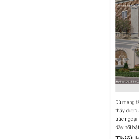
Dù mang tầ
thấy được s
trúc ngoại
đầy nổi bật