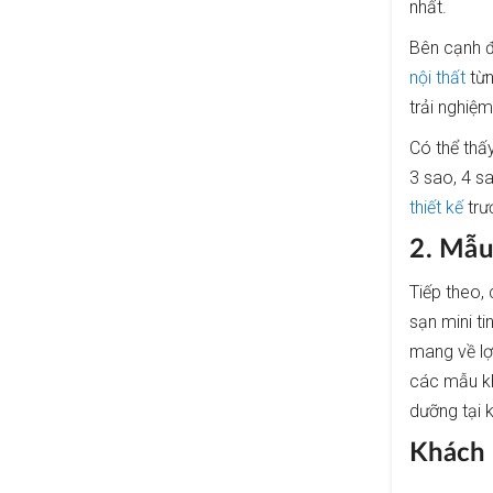
nhất.
Bên cạnh đ
nội thất
từn
trải nghiệ
Có thể thấy
3 sao, 4 s
thiết kế
trư
2. Mẫu
Tiếp theo,
sạn mini ti
mang về lợ
các mẫu kh
dưỡng tại 
Khách 