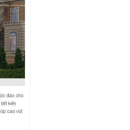
 độc đáo cho
tiết kiến
hóp cao vút