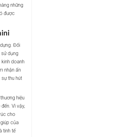
 hàng những
 có được
ini
 dựng. Đối
, sử dụng
n kinh doanh
ảm nhận ấn
 sự thu hút
 thương hiệu
đến. Vì vậy,
trúc cho
 giúp của
 tinh tế