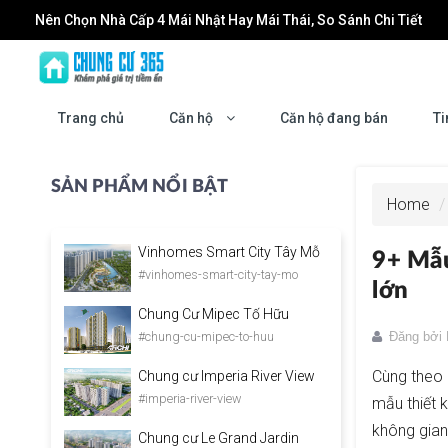
Nên Chọn Nhà Cấp 4 Mái Nhật Hay Mái Thái, So Sánh Chi Tiết
Đầu tư Forestia Park: Cơ hội tăng trưởng cùng sự phát triển của
Dán Phim Cách Nhiệt Nhà Kính: Giải Pháp Giảm Nóng, Chống UV
Trang chủ
Căn hộ
Căn hộ đang bán
Ti
Làm mới không gian sống: Khi nào bạn cần đến một đơn vị chu
Masteri Grand Coast: Biểu tượng sống mới tại trung tâm Vinho
SẢN PHẨM NỔI BẬT
Home
Vinhomes Smart City Tây Mỗ
9+ Mẫu
#vinhomes-smart-city-tay-mo
lớn
Chung Cư Mipec Tố Hữu
#chung-cu-mipec-to-huu
Đăng bởi
Cùng theo 
Chung cư Imperia River View
#imperia-river-view
mẫu thiết 
không gian
Chung cư Le Grand Jardin