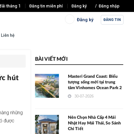
đãi tháng 1
Đăng tin miễn phí
Đăng ký
Đăng nhập
Đăng ký
ĐĂNG TIN
Liên hệ
BÀI VIẾT MỚI
ức hút
Masteri Grand Coast: Biểu
tượng sống mới tại trung
tâm Vinhomes Ocean Park 2
30-07-2026
 hàng những
Nên Chọn Nhà Cấp 4 Mái
 có được
Nhật Hay Mái Thái, So Sánh
Chi Tiết