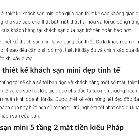
ó, thiết kế khách sạn mini còn giúp bạn thiết kế các không gian 
g khu vực sao cho thật bắt mắt, thật hài hòa và tối ưu công năn
m của khách hàng tại khách sạn của bạn trở nên hoàn hảo hơn.
 thiết kế khách sạn mini là vô cùng cần thiết. Dù là khách sạn min
ao, 4 sao đều cần phải có một thiết kế đầy đủ và chính xác của đ
ớc khi xây dựng.
 thiết kế khách sạn mini đẹp tinh tế
 chúng tôi sẽ chia sẻ tới bạn đọc và khách hàng một số mẫu thiết
nh tế và có sức hút lớn; giúp các chủ đầu tư tạo nên thương hiệu r
i nhuận kinh doanh tối đa. Được thiết kế với những nét đẹp độc đá
ách sạn này hứa hẹn sẽ mang tới trải nghiệm tốt nhất cho du khá
khách sạn của bạn.
sạn mini 5 tầng 2 mặt tiền kiểu Pháp