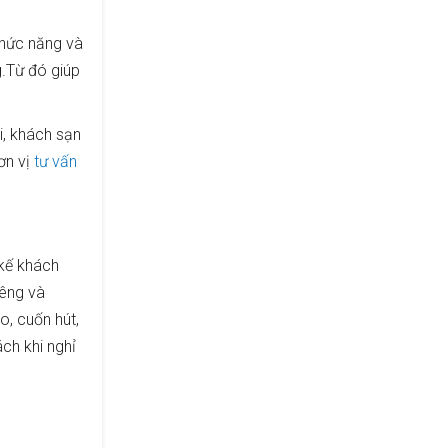
chức năng và
g.Từ đó giúp
i, khách sạn
ơn vị
tư vấn
 kế khách
iêng và
o, cuốn hút,
ch khi nghỉ