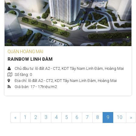
QUẬN HOÀNG MAI
RAINBOW LINH ĐÀM
Chủ đầu tư: lô đất A2 - CT2, KDT Tây Nam Linh Đàm, Hoàng Mai
Số tầng: 0
Địa chỉ: lô đất A2 - CT2, KDT Tây Nam Linh Đàm, Hoàng Mai
Giá bán: 17 - 17
triệu/m2
«
1
2
3
4
5
6
7
8
9
10
»