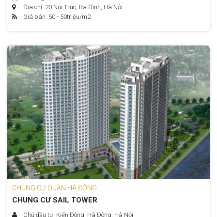
Địa chỉ: 20 Núi Trúc, Ba Đình, Hà Nội
Giá bán: 50 - 50
triệu/m2
CHUNG CƯ QUẬN HÀ ĐÔNG
CHUNG CƯ SAIL TOWER
Chủ đầu tư: Kiến Đông, Hà Đông, Hà Nội