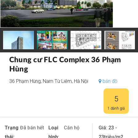
Chung cư FLC Complex 36 Phạm
Hùng
36 Phạm Hùng, Nam Từ Liêm, Hà Nội
bản đồ
5
1 đánh giá
Trạng
Đã bán hết
Loại
Căn hộ
Giá:
23 -
thái:
hình:
23
triệu/m2