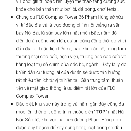
vui chơi giir trí hoặc rèn luyện thể thao tăng cường sức
khỏe cho bản thân như: bơi lội, đá bóng, chơi tenis…
Chung cư FLC Complex Tower 36 Phạm Hùng sở hữu
vị trí đắc địa và là trục đường chính nối thẳng ra sân
bay Nội Bài, là sân bay lớn nhất miền Bắc, nằm đối
diện dự án công viên lớn, dự án cũng đồng thời có vị trí
đắc địa là thuận tiện bến xe, các khu căn hộ, trung tâm
thương mại cao cấp, bệnh viện, trường học các cấp và
hàng loạt trụ sở chính của các bộ, ngành… Đây là lý do
khiến dân cư tương lai của dự án sẽ được tận hưởng
rất nhiều tiện ích từ vị trí hiện tại. Gần trung tâm, thuận
tiện về mặt giao thông là ưu điểm rất lớn của FLC
Complex Tower
Đặc biệt, khu vực này trong vài năm gần đây cũng đã
mọc lên không ít công trình thuộc diện “
TOP
” nhất Hà
Nội. Sắp tới, khu vực hai bên đường Phạm Hùng còn
được quy hoạch để xây dựng hàng loạt công sở đầu