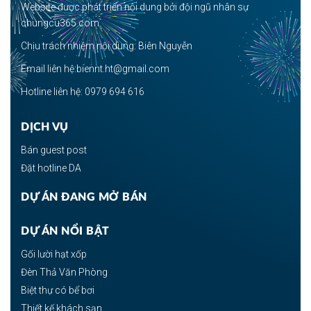
Website được phát triển nội dung bởi đội ngũ nhân sự
chungcu365.com.
Chịu trách nhiệm nội dung: Biên Nguyễn
Email liên hệ:biennt.ht@gmail.com
Hotline liên hệ: 0979 694 616
DỊCH VỤ
Bán guest post
Đặt hotline DA
DỰ ÁN ĐANG MỞ BÁN
DỰ ÁN NỔI BẬT
Gối lười hạt xốp
Đèn Thả Văn Phòng
Biệt thự có bể bơi
Thiết kế khách sạn