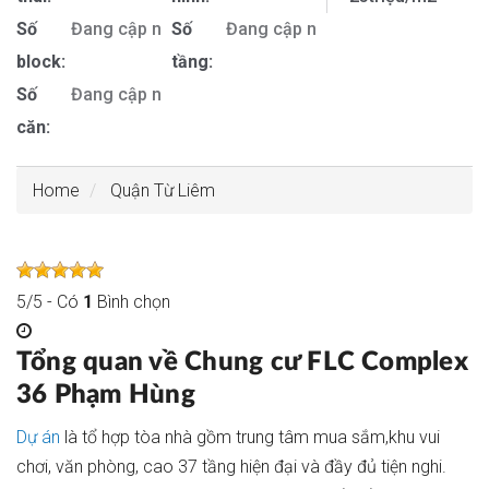
Số
Đang cập nhật
Số
Đang cập nhật
block:
tầng:
Số
Đang cập nhật
căn:
Home
Quận Từ Liêm
5
/
5
- Có
1
Bình chọn
Tổng quan về Chung cư FLC Complex
36 Phạm Hùng
Dự án
là tổ hợp tòa nhà gồm trung tâm mua sắm,khu vui
chơi, văn phòng, cao 37 tầng hiện đại và đầy đủ tiện nghi.