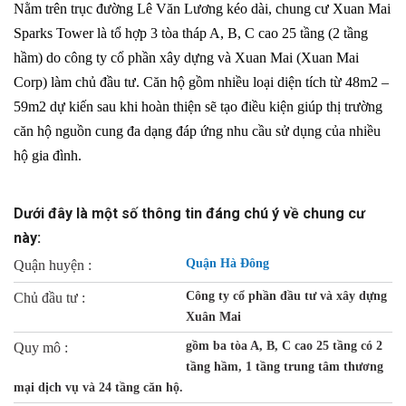
Nằm trên trục đường Lê Văn Lương kéo dài, chung cư Xuan Mai
Sparks Tower là tổ hợp 3 tòa tháp A, B, C cao 25 tầng (2 tầng
hầm) do công ty cổ phần xây dựng và Xuan Mai (Xuan Mai
Corp) làm chủ đầu tư. Căn hộ gồm nhiều loại diện tích từ 48m2 –
59m2 dự kiến sau khi hoàn thiện sẽ tạo điều kiện giúp thị trường
căn hộ nguồn cung đa dạng đáp ứng nhu cầu sử dụng của nhiều
hộ gia đình.
Dưới đây là một số thông tin đáng chú ý về chung cư
này:
Quận Hà Đông
Quận huyện :
Công ty cổ phần đầu tư và xây dựng
Chủ đầu tư :
Xuân Mai
gồm ba tòa A, B, C cao 25 tầng có 2
Quy mô :
tầng hầm, 1 tầng trung tâm thương
mại dịch vụ và 24 tầng căn hộ.