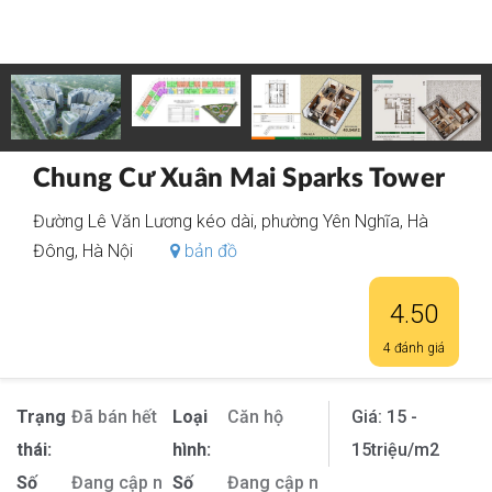
Chung Cư Xuân Mai Sparks Tower
Đường Lê Văn Lương kéo dài, phường Yên Nghĩa, Hà
Đông, Hà Nội
bản đồ
4.50
4 đánh giá
Trạng
Đã bán hết
Loại
Căn hộ
Giá:
15 -
thái:
hình:
15
triệu/m2
Số
Đang cập nhật
Số
Đang cập nhật