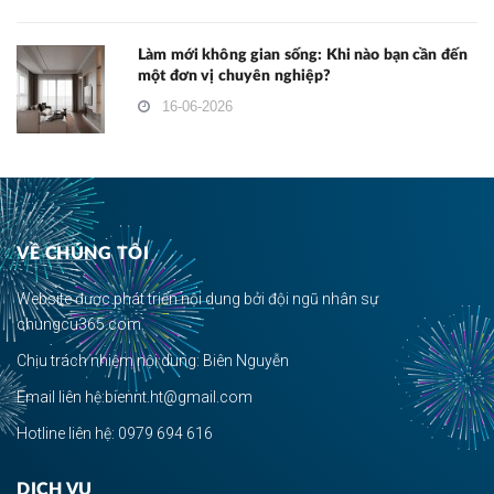
Làm mới không gian sống: Khi nào bạn cần đến
một đơn vị chuyên nghiệp?
16-06-2026
VỀ CHÚNG TÔI
Website được phát triển nội dung bởi đội ngũ nhân sự
chungcu365.com.
Chịu trách nhiệm nội dung: Biên Nguyễn
Email liên hệ:biennt.ht@gmail.com
Hotline liên hệ: 0979 694 616
DỊCH VỤ