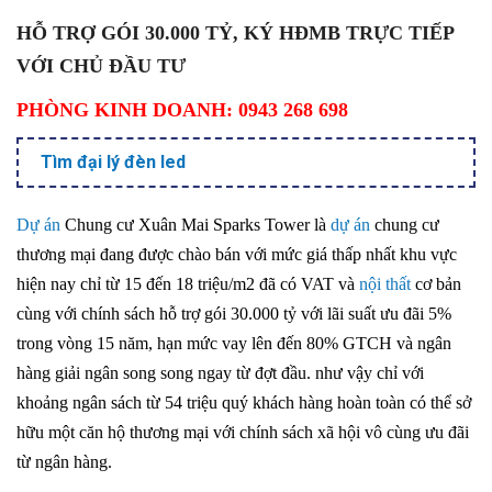
HỖ TRỢ GÓI 30.000 TỶ, KÝ HĐMB TRỰC TIẾP
VỚI CHỦ ĐẦU TƯ
PHÒNG KINH DOANH: 0943 268 698
Tìm đại lý đèn led
Dự án
Chung cư Xuân Mai Sparks Tower là
dự án
chung cư
thương mại đang được chào bán với mức giá thấp nhất khu vực
hiện nay chỉ từ 15 đến 18 triệu/m2 đã có VAT và
nội thất
cơ bản
cùng với chính sách hỗ trợ gói 30.000 tỷ với lãi suất ưu đãi 5%
trong vòng 15 năm, hạn mức vay lên đến 80% GTCH và ngân
hàng giải ngân song song ngay từ đợt đầu. như vậy chỉ với
khoảng ngân sách từ 54 triệu quý khách hàng hoàn toàn có thể sở
hữu một căn hộ thương mại với chính sách xã hội vô cùng ưu đãi
từ ngân hàng.