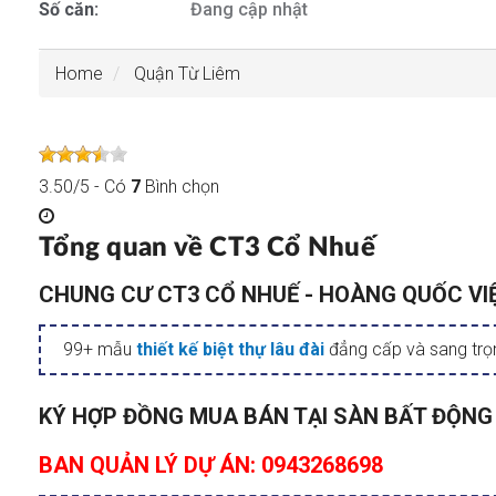
Số căn:
Đang cập nhật
Home
Quận Từ Liêm
3.50
/
5
- Có
7
Bình chọn
Tổng quan về CT3 Cổ Nhuế
CHUNG CƯ CT3 CỔ NHUẾ - HOÀNG QUỐC VIỆ
99+ mẫu
thiết kế biệt thự lâu đài
đẳng cấp và sang trọ
KÝ HỢP ĐỒNG MUA BÁN TẠI SÀN BẤT ĐỘN
BAN QUẢN LÝ DỰ ÁN: 0943268698