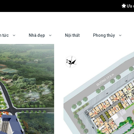
Ưu 
 khu Đông Hà Nội
 Hiệu Quả
n tức
Nhà đẹp
Nội thất
Phong thủy
yên nghiệp?
mes Ocean Park 2