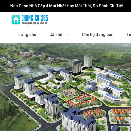
Nên Chọn Nhà Cấp 4 Mái Nhật Hay Mái Thái, So Sánh Chi Tiết
Đầu tư Forestia Park: Cơ hội tăng trưởng cùng sự phát triển của
Dán Phim Cách Nhiệt Nhà Kính: Giải Pháp Giảm Nóng, Chống UV
Trang chủ
Căn hộ
Căn hộ đang bán
Ti
Làm mới không gian sống: Khi nào bạn cần đến một đơn vị chu
Masteri Grand Coast: Biểu tượng sống mới tại trung tâm Vinho