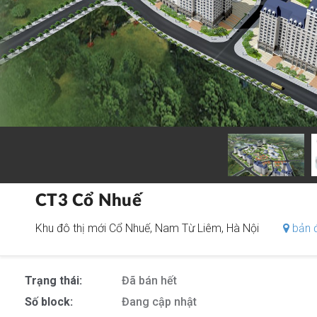
CT3 Cổ Nhuế
Khu đô thị mới Cổ Nhuế, Nam Từ Liêm, Hà Nội
bản 
Trạng thái:
Đã bán hết
Số block:
Đang cập nhật