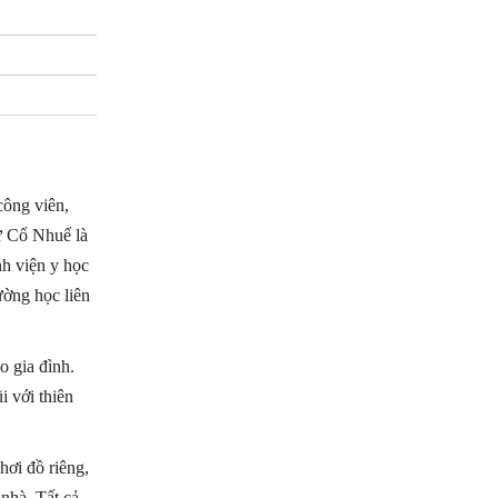
công viên,
cư Cổ Nhuế là
nh viện y học
ường học liên
o gia đình.
i với thiên
hơi đồ riêng,
 nhà.
Tất cả