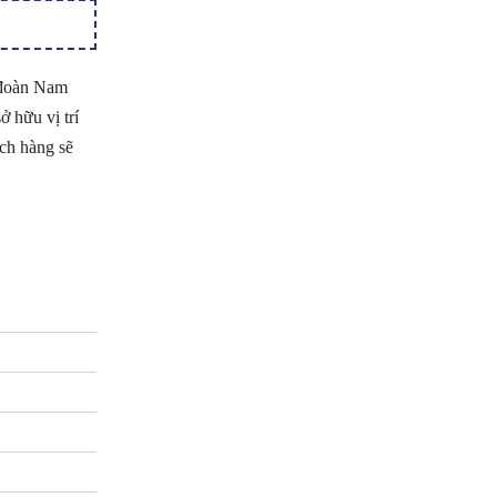
p đoàn Nam
ữu vị trí
́ch hàng sẽ