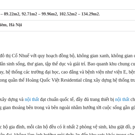
 – 89.22m2, 92.71m2 – 99.96m2, 102.52m2 – 134.29m2.
iêm, Hà Nội
ô thị Cổ Nhuế với quy hoạch đồng bộ, không gian xanh, không gian 
ân sinh sống, thư gian, tập thể dục và giải trí. Bao quanh khu chung 
ay, hệ thống các trường đại học, cao đẳng và bệnh viện như viện E, bệ
, trong quần thể Hoàng Quốc Việt Residential cũng xây dựng hệ thống tr
g xây dựng và
nội thất
đạt chuẩn quốc tế, đầy đủ trang thiết bị
nội thất
ch
g gian thoáng bên trong và bên ngoài nhằm hướng tời cuộc sống gần gũ
 hộ gia đình, mỗi căn hộ đều có ít nhất 2 phòng vệ sinh, khu giặt đồ, p
iện đại, không làm ảnh hưởng mùi thức ăn đến khu vực khác trong căn