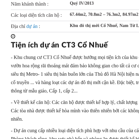
Quý IV/2013
Năm khánh thành :
67.44m2, 70.8m2 – 76.3m2, 84.97m2
Các loại diện tích căn hộ :
Khu đô thị mới Cổ Nhuế, Nam Từ L
Địa chỉ
dự án
:
Tiện ích dự án CT3 Cổ Nhuế
- Khu chung cư CT3 Cổ Nhuế được hưởng mọi tiện ích của khu đ
vườn hoa rộng rãi thoáng mát đảm bảo không gian cho tất cả cư d
siêu thị Metro- 1 siêu thị bán buôn lớn của Thủ đô Hà Nội hiện n
cổ truyền ... và hàng loạt các dự án đô thị mới cận kề. Đặc biệt
thông từ mẫu giáo, Cấp 1, cấp 2...
- Về thiết kế căn hộ: Các căn hộ được thiết kế hợp lý, chất lượn
Các tòa nhà được thiết kế hòa mình vào thiên nhiên bởi các khôn
nhiên.
- Dự án cung cấp nhiều loại diện tích phù hợp với nhu cầu của các
Phòng khách rộng, khu vực nhà bếp và phòng ăn được thiết kế h