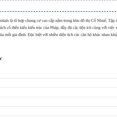
ntials là tổ hợp chung cư cao cấp nằm trong khu đô thị Cổ Nhuế, Tậ
ổ điển kiểu kiến trúc của Pháp, đầy đủ các tiện ích cùng với việc sở h
 mỗi gia đình. Đặc biệt với nhiều diện tích các căn hộ khác nhau kha
y: