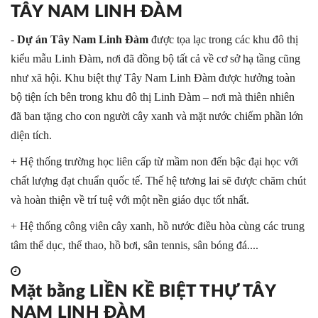
TÂY NAM LINH ĐÀM
-
Dự án Tây Nam Linh Đàm
được tọa lạc trong các khu đô thị
kiểu mẫu Linh Đàm, nơi đã đồng bộ tất cả về cơ sở hạ tầng cũng
như xã hội. Khu biệt thự Tây Nam Linh Đàm được hưởng toàn
bộ tiện ích bên trong khu đô thị Linh Đàm – nơi mà thiên nhiên
đã ban tặng cho con người cây xanh và mặt nước chiếm phần lớn
diện tích.
+ Hệ thống trường học liên cấp từ mầm non đến bậc đại học với
chất lượng đạt chuẩn quốc tế. Thế hệ tương lai sẽ được chăm chút
và hoàn thiện về trí tuệ với một nền giáo dục tốt nhất.
+ Hệ thống công viên cây xanh, hồ nước điều hòa cùng các trung
tâm thể dục, thể thao, hồ bơi, sân tennis, sân bóng đá....
Mặt bằng LIỀN KỀ BIỆT THỰ TÂY
NAM LINH ĐÀM