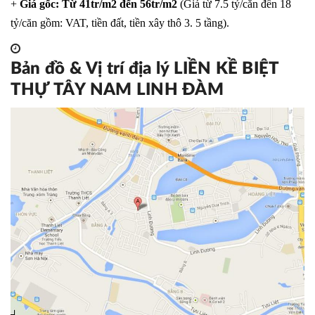
+
Giá gốc:
Từ 41tr/m2 đến 56tr/m2
(Giá từ 7.5 tỷ/căn đến 18
tỷ/căn gồm: VAT, tiền đất, tiền xây thô 3. 5 tầng).
Bản đồ & Vị trí địa lý LIỀN KỀ BIỆT
THỰ TÂY NAM LINH ĐÀM