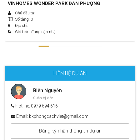
VINHOMES WONDER PARK ĐAN PHƯỢNG
Chủ đầu tư:
Số tầng: 0
Địa chỉ:
Giá bán: đang cập nhật
LIÊN HỆ DỰ ÁN
Biên Nguyễn
Quản trị viên
Hotline:
0979 694 616
Email:
bkphongcachviet@gmail.com
Đăng ký nhận thông tin dự án