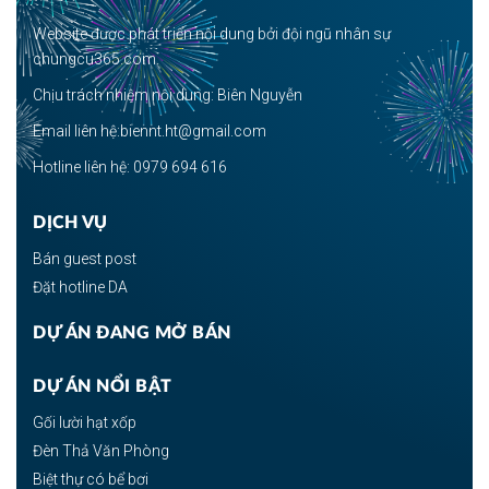
Website được phát triển nội dung bởi đội ngũ nhân sự
chungcu365.com.
Chịu trách nhiệm nội dung: Biên Nguyễn
Email liên hệ:biennt.ht@gmail.com
Hotline liên hệ: 0979 694 616
DỊCH VỤ
Bán guest post
Đặt hotline DA
DỰ ÁN ĐANG MỞ BÁN
DỰ ÁN NỔI BẬT
Gối lười hạt xốp
Đèn Thả Văn Phòng
Biệt thự có bể bơi