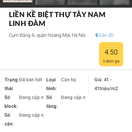
LIỀN KỀ BIỆT THỰ TÂY NAM
LINH ĐÀM
Cụm Bằng A, quận Hoàng Mai, Hà Nội
bản đồ
4.50
3 đánh giá
Trạng
Đã bán hết
Loại
Căn hộ
Giá:
41 -
thái:
hình:
41
triệu/m2
Số
Đang cập nhật
Số
Đang cập nhật
block:
tầng:
Số
Đang cập nhật
căn: