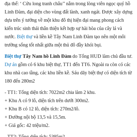
địa thế: ‘ Cửu long tranh châu’’ nằm trong lòng viên ngọc quý hồ
Linh Đàm, đại diện cho vùng đất lành, xanh ngát. Được xây dựng
dựa trên ý tưởng về một khu đô thị hiện đại mang phong cách
kiến trúc sinh thái thân thiện kết hợp sự hài hòa của cây lá và
nước.
Biệt thự
và liền kề Tây Nam Linh Đàm tạo nên một môi
trường sống tốt nhất giữa một thủ đô đầy khói bụi.
Biệt thự
Tây Nam hồ Linh Đàm
do Tổng HUD làm chủ đầu tư.
Dự án
gồm có 6 khu biệt thự, TT1 đến TT6. Ngoài ra còn có các
khu nhà cao tầng, các khu liền kề. Sáu dãy biệt thự có diện tích từ
180 đến 280m2
- TT1: Tổng diện tích: 7022m2 chia làm 2 khu.
+ Khu A có 9 lô, diện tích trên dưới 300m2.
+ Khu B có 12 lô, diện tích: 270m2/lô.
+ Đường nội bộ 13,5 và 15,5m.
+ Giá gốc: 42 triệu/m2.
- TT2: Tổng diện tích: 5395m2,