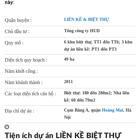
này:
LIỀN KỀ & BIỆT THỰ
Quận huyện :
Tổng công ty HUD
Chủ đầu tư :
6 khu biệt thự, TT1 đến TT6; 3 khu
Quy mô :
dự án liền kề: PT1 đến PT3
49 ha
Diện tích quy hoạch :
Năm khởi công :
2011
Năm khánh thành :
Biệt thự: 180 đến 280m2; Nhà liền
Các loại diện tích căn hộ :
kề: 60 đến 79m2
Cụm Bằng A, quận
Hoàng Mai
, Hà
Địa chỉ dự án :
Nội
Tiện ích dự án LIỀN KỀ BIỆT THỰ