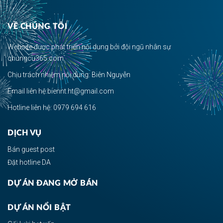
VỀ CHÚNG TÔI
Website được phát triển nội dung bởi đội ngũ nhân sự
chungcu365.com.
Chịu trách nhiệm nội dung: Biên Nguyễn
Email liên hệ:biennt.ht@gmail.com
Hotline liên hệ: 0979 694 616
DỊCH VỤ
Bán guest post
Đặt hotline DA
DỰ ÁN ĐANG MỞ BÁN
DỰ ÁN NỔI BẬT