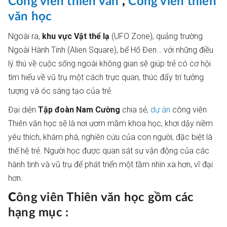
Công viên thiên văn
,
Công viên thiên
văn học
Ngoài ra,
khu vực Vật thể lạ
(UFO Zone), quảng trường
Ngoài Hành Tinh (Alien Square), bể Hố Đen… với những điều
lý thú về cuộc sống ngoài không gian sẽ giúp trẻ có cơ hội
tìm hiểu về vũ trụ một cách trực quan, thúc đẩy trí tưởng
tượng và óc sáng tạo của trẻ.
Đại diện
Tập đoàn Nam Cường
chia sẻ,
dự án
công viên
Thiên văn học sẽ là nơi ươm mầm khoa học, khơi dậy niềm
yêu thích, khám phá, nghiên cứu của con người, đặc biệt là
thế hệ trẻ. Người học được quan sát sự vận động của các
hành tinh và vũ trụ để phát triển một tầm nhìn xa hơn, vĩ đại
hơn.
C
ông viên Thiên văn học gồm các
hạng mục :