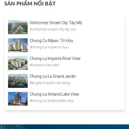
SẢN PHẨM NỔI BẬT
Vinhomes Smart City Tây Mỗ
#vinhomes-smart-city-tay-mo
Chung Cư Mipec Tố Hữu
#chung-cu-mipec-to-huu
Chung cư Imperia River View
#imperia-river-view
Chung cư Le Grand Jardin
#le-grand-jardin-sai-dong
Chung cư Anland Lake View
#chung-cu-anland-lake-view