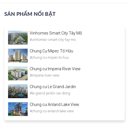
SẢN PHẨM NỔI BẬT
Vinhomes Smart City Tây Mỗ
#vinhomes-smart-city-tay-mo
Chung Cư Mipec Tố Hữu
#chung-cu-mipec-to-huu
Chung cư Imperia River View
#imperia-river-view
Chung cư Le Grand Jardin
#le-grand-jardin-sai-dong
Chung cư Anland Lake View
#chung-cu-anland-lake-view