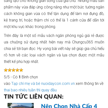
sáng tạo cho không gian sống của gia chủ. Những mẫu sản
phẩm này vừa đáp ứng công năng như một bức tường ngăn
cách không gian vừa có thể tận dụng để làm nơi đựng đồ,
kệ trang trí, hoặc thậm chí có thể là 1 cánh cửa để dẫn tới
một khu vực khác trong phòng.
Trên đây là một số mẫu vách ngăn phòng ngủ giá rẻ được
ưa chuộng sử dụng nhất hiện nay mà Chungcu365 muốn
chia sẻ tới bạn đọc. Hy vọng bài viết này sẽ giúp gia chủ hiểu
rõ hơn về các loại vách ngăn và lựa chọn được một mẫu
thiết kế phù hợp nhất.
5
/
5
- Có
1
Bình chọn
vào
Tạp chí mẹ và bé nuoidaycon.com.vn
xem thông tin về
thai bao nhiêu tuần thì quay đầu
TIN TỨC LIÊN QUAN:
Nên Chọn Nhà Cấp 4