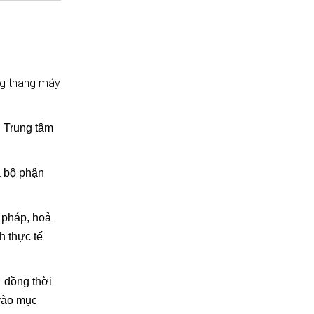
ng thang máy
, Trung tâm
a bộ phận
 pháp, hoả
h thực tế
 đồng thời
 vào mục