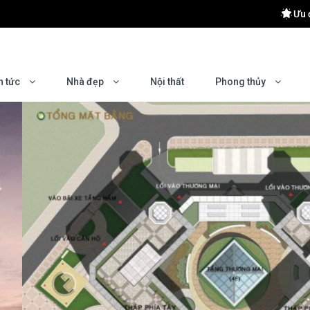
Ưu 
 khu Đông Hà Nội
 Hiệu Quả
n tức
Nhà đẹp
Nội thất
Phong thủy
yên nghiệp?
mes Ocean Park 2