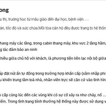
Long
thị, trường học từ mẫu giáo đến đại học, bệnh viện......
àn, tốc độ và sức chứa.Mỗi tòa căn hộ đều được trang bị hệ thố
hang máy các tầng, trong cabin thang máy, khu vực 2 tầng hầm
ng tác đảm bảo an ninh
chiều giữa chủ hộ với khách, là phương tiện liên lạc nội bộ giữ
ắp đặt nút ấn tự động trong trường hợp khẩn cấp (xâm nhập phi
khiển trung tâm toà nhà, nhân viên trực sẽ căn cứ vào tình hìn
 cấp cùng lúc đến các vùng khi có sự cố xảy ra như cháy, nổ …
iểm. Trong tình trạng bình thường hệ thống này được sử dụng