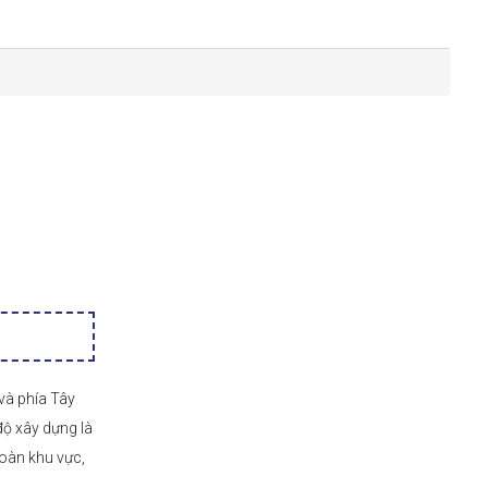
và phía Tây
ộ xây dựng là
toàn khu vực,