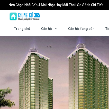
Nên Chọn Nhà Cấp 4 Mái Nhật Hay Mái Thái, So Sánh Chi Tiết
Đầu tư Forestia Park: Cơ hội tăng trưởng cùng sự phát triển của
Dán Phim Cách Nhiệt Nhà Kính: Giải Pháp Giảm Nóng, Chống UV
Trang chủ
Căn hộ
Căn hộ đang bán
Ti
Làm mới không gian sống: Khi nào bạn cần đến một đơn vị chu
Masteri Grand Coast: Biểu tượng sống mới tại trung tâm Vinho