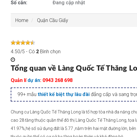
Số căn:
Đang cập nhật
Home
Quận Cầu Giấy
4.50
/
5
- Có
2
Bình chọn
Tổng quan về Làng Quốc Tế Thăng L
Quản lí
dự án
: 0943 268 698
99+ mẫu
thiết kế biệt thự lâu đài
đẳng cấp và sang trọ
Chung cư Làng Quốc Tế Thăng Long là tổ hợp tòa nhà đa năng chu
cao 28 tầng thuộc quần thể đô thị Làng Quốc Tế Thăng Long, tọa lạ
41.97%,hệ số sử dụng đất là 5.77 ,nằm trên hai mặt đường lớn, bên
thuộc quần thể có cơ sở hạ tầng hoàn thiện và khá đồng bộ.