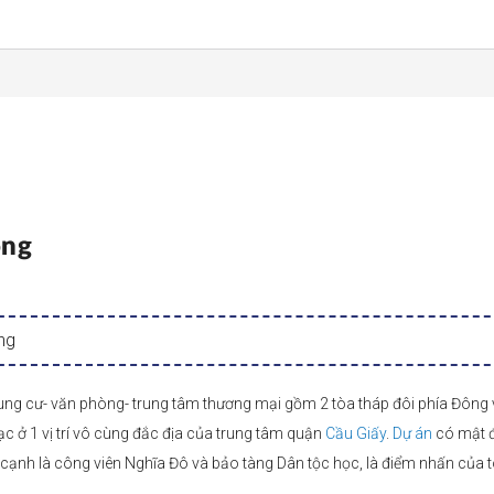
ong
ng
ng cư- văn phòng- trung tâm thương mại gồm 2 tòa tháp đôi phía Đông 
c ở 1 vị trí vô cùng đắc địa của trung tâm quận
Cầu Giấy
.
Dự án
có mật đ
 cạnh là công viên Nghĩa Đô và bảo tàng Dân tộc học, là điểm nhấn của 