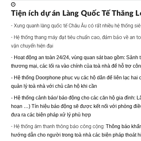
Tiện ích dự án Làng Quốc Tế Thăng 
- Xung quanh làng quốc tế Châu Âu có rất nhiều hệ thống siêu 
- Hệ thống thang máy đạt tiêu chuẩn cao, đảm bảo về an to
vận chuyển hiện đại
-
Hoạt động an toàn 24/24, vùng quan sát bao gồm: Sảnh t
thương mại, các lối ra vào chính của toà nhà để hỗ trợ cô
- Hệ thống Doorphone p
hục vụ các hộ dân để liên lạc hai 
quản lý toà nhà với chủ căn hộ khi cần
- Hệ thống cảnh báo/ báo động cho các căn hộ gia đình:
L
hoạn …) Tín hiệu báo động sẽ được kết nối với phòng điều 
đưa ra các biện pháp xử lý phù hợp
- Hệ thống âm thanh thông báo công cộng:
Thông báo khẩn
hướng dẫn cho người trong toà nhà các biện pháp thoát h