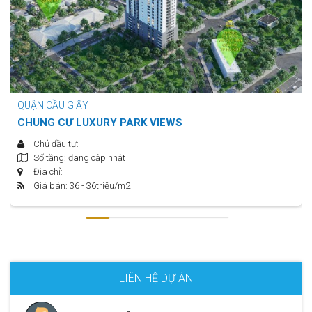
QUẬN CẦU GIẤY
CHUNG CƯ LUXURY PARK VIEWS
Chủ đầu tư:
Số tầng: đang cập nhật
Địa chỉ:
Giá bán: 36 - 36
triệu/m2
LIÊN HỆ DỰ ÁN