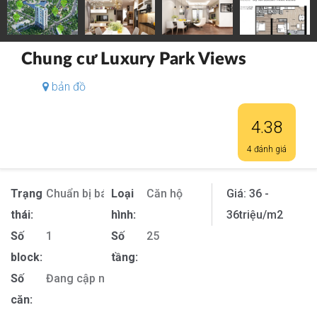
Chung cư Luxury Park Views
bản đồ
4.38
4 đánh giá
Trạng
Chuẩn bị bán
Loại
Căn hộ
Giá:
36 -
thái:
hình:
36
triệu/m2
Số
1
Số
25
block:
tầng:
Số
Đang cập nhật
căn: