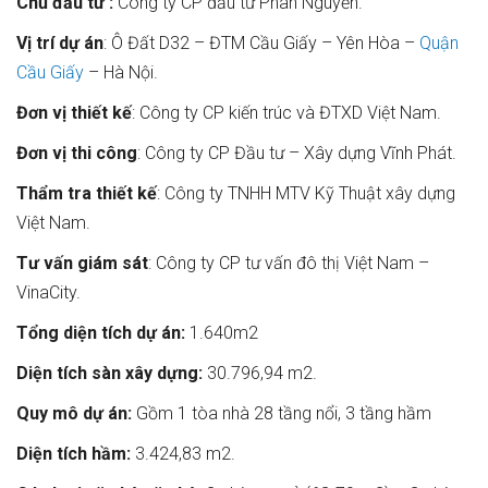
Chủ đầu tư :
Công ty CP đầu tư Phan Nguyễn.
Vị trí dự án
: Ô Đất D32 – ĐTM Cầu Giấy – Yên Hòa –
Quận
Cầu Giấy
– Hà Nội.
Đơn vị thiết kế
: Công ty CP kiến trúc và ĐTXD Việt Nam.
Đơn vị thi công
: Công ty CP Đầu tư – Xây dựng Vĩnh Phát.
Thẩm tra thiết kế
: Công ty TNHH MTV Kỹ Thuật xây dựng
Việt Nam.
Tư vấn giám sát
: Công ty CP tư vấn đô thị Việt Nam –
VinaCity.
Tổng diện tích dự án:
1.640m2
Diện tích sàn xây dựng:
30.796,94 m2.
Quy mô dự án:
Gồm 1 tòa nhà 28 tầng nổi, 3 tầng hầm
Diện tích hầm:
3.424,83 m2.