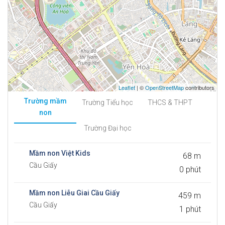
Leaflet
| ©
OpenStreetMap
contributors
Trường mầm
Trường Tiểu học
THCS & THPT
non
Trường Đại học
Mầm non Việt Kids
68 m
Cầu Giấy
0 phút
Mầm non Liễu Giai Cầu Giấy
459 m
Cầu Giấy
1 phút