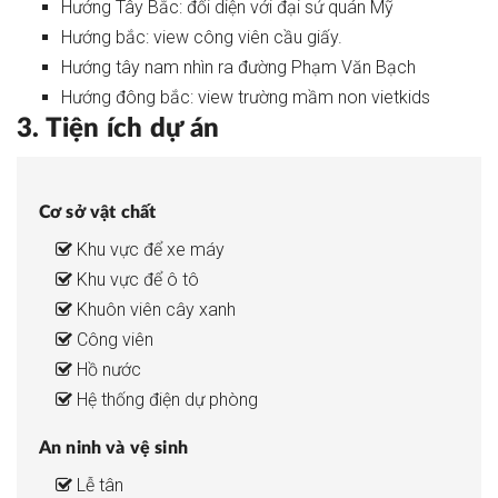
Hướng Tây Bắc: đối diện với đại sứ quán Mỹ
Hướng bắc: view công viên cầu giấy.
Mầm non Global
945 m
Hướng tây nam nhìn ra đường Phạm Văn Bạch
Cầu Giấy
3 phút
Hướng đông bắc: view trường mầm non vietkids
3. Tiện ích dự án
Mầm non Hoa Trà My
1.14 km
Cầu Giấy
3 phút
Cơ sở vật chất
Mầm non Trung Yên 2
1.14 km
Cầu Giấy
Khu vực để xe máy
3 phút
Khu vực để ô tô
Khuôn viên cây xanh
Công viên
Hồ nước
Hệ thống điện dự phòng
An ninh và vệ sinh
Lễ tân