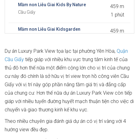
Mầm non Liễu Giai Kids By Nature
459 m
Cầu Giấy
1 phút
Mầm non Liễu Giai Kidsgarden
459 m
Cầu Giấy
1 phút
Dự án Luxury Park View tọa lạc tại phường Yên Hòa,
Quận
Mầm non Thăng Long Kisdmart
577 m
Cầu Giấy
tiếp giáp với nhiều khu vực trung tâm kinh tế của
Cầu Giấy
2 phút
thủ đô hơn thế nữa một điểm cộng lớn cho vị trí của chung
cư này đó chính là sở hữu vị trí view trọn hồ công viên Cầu
Mầm non Happy Smile
667 m
Giấy với vị trí này góp phần nâng tầm giá trị và đẳng cấp
Cầu Giấy
2 phút
của chung cư. Hơn thế nữa dự án Luxury Park View còn tiếp
giáp với nhiều tuyến đường huyết mạch thuận tiện cho việc di
Mầm non Yên Hoà
673 m
chuyển và giao thương kinh kế khu vực.
Cầu Giấy
2 phút
Theo nhiều chuyên gia đánh giá dự án có vị trí vàng với 4
Mầm non Nụ Cười Bé Thơ
890 m
hướng view đều đẹp.
Cầu Giấy
3 phút