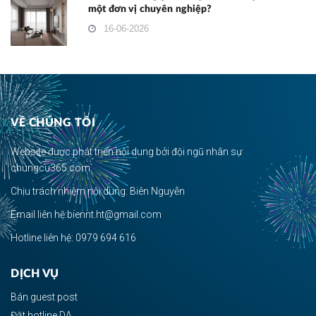
một đơn vị chuyên nghiệp?
16-06-2026
VỀ CHÚNG TÔI
Website được phát triển nội dung bởi đội ngũ nhân sự
chungcu365.com.
Chịu trách nhiệm nội dung: Biên Nguyễn
Email liên hệ:biennt.ht@gmail.com
Hotline liên hệ: 0979 694 616
DỊCH VỤ
Bán guest post
Đặt hotline DA