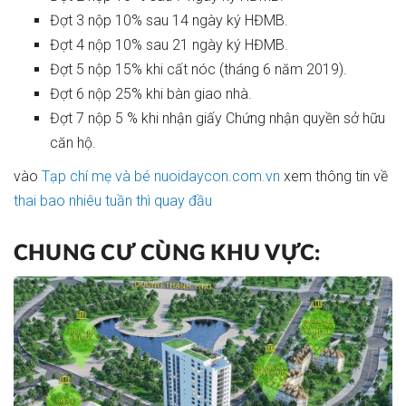
Đợt 3 nộp 10% sau 14 ngày ký HĐMB.
Đợt 4 nộp 10% sau 21 ngày ký HĐMB.
Đợt 5 nộp 15% khi cất nóc (tháng 6 năm 2019).
Đợt 6 nộp 25% khi bàn giao nhà.
Đợt 7 nộp 5 % khi nhận giấy Chứng nhận quyền sở hữu
căn hộ.
vào
Tạp chí mẹ và bé nuoidaycon.com.vn
xem thông tin về
thai bao nhiêu tuần thì quay đầu
CHUNG CƯ CÙNG KHU VỰC: