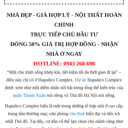
NHÀ ĐẸP - GIÁ HỢP LÝ - NỘI THẤT HOÀN
CHỈNH
TRỰC TIẾP CHỦ ĐẦU TƯ
ĐÓNG 50% GIÁ TRỊ HỢP ĐỒNG - NHẬN
NHÀ Ở NGAY
HOTLINE: 0943 268 698
“Một chu trình sống khép kín, tiết kiệm tối đa thời gian đi lại” –
điều này chỉ có ở Hapulico Complex.
Dự án
Hapulico Complex
được xem như một điểm nhấn nổi bật trong tổng thể kiến trúc của
quận Thanh Xuân
nói riêng và Thủ đô Hà Nội nói riêng.
Hapulico Complex hiện là một trong những tổ hợp nhà ở cao cấp,
trung tâm thương mại, văn phòng
cho thuê
hiện đại và tiện ích
nhất Thủ đô. Tại đây, cư dân có thể lựa chọn cho mình cũng như