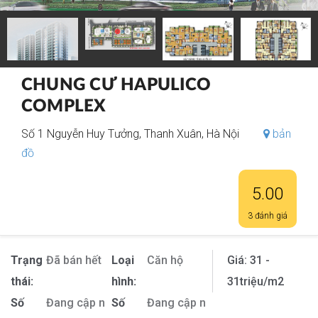
CHUNG CƯ HAPULICO
COMPLEX
Số 1 Nguyễn Huy Tưởng, Thanh Xuân, Hà Nội
bản
đồ
5.00
3 đánh giá
Trạng
Đã bán hết
Loại
Căn hộ
Giá:
31 -
thái:
hình:
31
triệu/m2
Số
Đang cập nhật
Số
Đang cập nhật