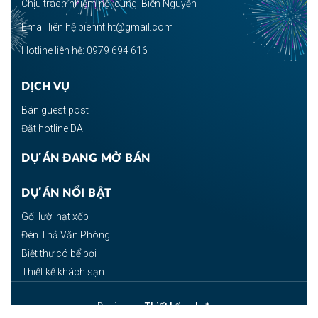
Chịu trách nhiệm nội dung: Biên Nguyễn
Email liên hệ:biennt.ht@gmail.com
Hotline liên hệ: 0979 694 616
DỊCH VỤ
Bán guest post
Đặt hotline DA
DỰ ÁN ĐANG MỞ BÁN
DỰ ÁN NỔI BẬT
Gối lười hạt xốp
Đèn Thả Văn Phòng
Biệt thự có bể bơi
Thiết kế khách sạn
Design by:
Thiết kế web đẹp