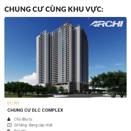
CHUNG CƯ CÙNG KHU VỰC:
DỰ ÁN
CHUNG CƯ DLC COMPLEX
Chủ đầu tư:
Số tầng: đang cập nhật
Địa chỉ: