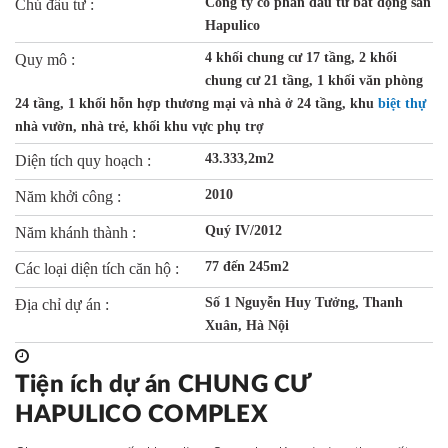
Công ty cổ phần đầu tư bất động sản
Chủ đầu tư :
Hapulico
4 khối chung cư 17 tầng, 2 khối
Quy mô :
chung cư 21 tầng, 1 khối văn phòng
24 tầng, 1 khối hỗn hợp thương mại và nhà ở 24 tầng, khu
biệt thự
nhà vườn, nhà trẻ, khối khu vực phụ trợ
43.333,2m2
Diện tích quy hoạch :
2010
Năm khởi công :
Quý IV/2012
Năm khánh thành :
77 đến 245m2
Các loại diện tích căn hộ :
Số 1 Nguyễn Huy Tưởng, Thanh
Địa chỉ dự án :
Xuân, Hà Nội
Tiện ích dự án CHUNG CƯ
HAPULICO COMPLEX