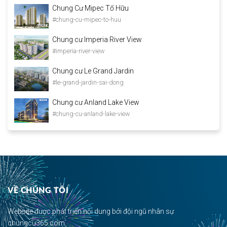
Chung Cư Mipec Tố Hữu
#chung-cu-mipec-to-huu
Chung cư Imperia River View
#imperia-river-view
Chung cư Le Grand Jardin
#le-grand-jardin-sai-dong
Chung cư Anland Lake View
#chung-cu-anland-lake-view
VỀ CHÚNG TÔI
Website được phát triển nội dung bởi đội ngũ nhân sự
chungcu365.com.