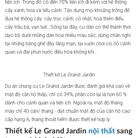
tiện ích. Trong đó có đến 70% tiện ích đi kèm với hệ thống
cây xanh, hoa và tiểu cảnh. Tận dụng mọi khoảng trống để
đưa hệ thống cây: cây trúc cảnh, cỏ nhật, hoa thiên điểu,
cây trầu bà, vạn tuế...Sống tại đây, cư dân có thể thảnh thơi
dạo bộ dưới những dàn hoa nhiều màu sắc, dừng chân nghỉ
tại những băng ghế đầy lãng mạn, tại vườn chơi cờ, hồ cảnh
quan và đài phun nước điều hòa không khí...
Thiết kế Le Grand Jardin
Dự án chung cư Le Grand Jardin được đánh giá khá cao về
mật độ căn hộ thấp, chỉ có 39%, phần còn lại là hơn 60 %
dành cho cảnh quan và tiện ích. Ngoài ra, mật độ thang
máy chỉ 40 căn/ thang - đạt chuẩn mật độ của căn hộ cao
cấp hạng A, thang thoát hiểm được thiết kế hợp lý.
Thiết kế Le Grand Jardin
nội thất
sang