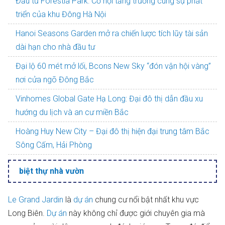
Đầu tư Forestia Park: Cơ hội tăng trưởng cùng sự phát
triển của khu Đông Hà Nội
Hanoi Seasons Garden mở ra chiến lược tích lũy tài sản
dài hạn cho nhà đầu tư
Đại lộ 60 mét mở lối, Bcons New Sky “đón vận hội vàng”
nơi cửa ngõ Đông Bắc
Vinhomes Global Gate Hạ Long: Đại đô thị dẫn đầu xu
hướng du lịch và an cư miền Bắc
Hoàng Huy New City – Đại đô thị hiện đại trung tâm Bắc
Sông Cấm, Hải Phòng
biệt thự nhà vườn
Le Grand Jardin
là
dự án
chung cư nổi bật nhất khu vực
Long Biên.
Dự án
này không chỉ được giới chuyên gia mà