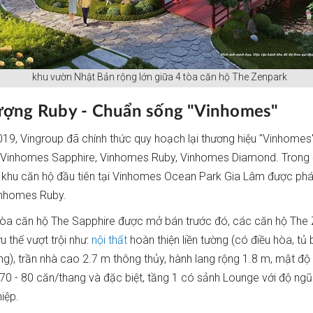
khu vườn Nhật Bản rộng lớn giữa 4 tòa căn hộ The Zenpark
ượng Ruby - Chuẩn sống "Vinhomes"
19, Vingroup đã chính thức quy hoạch lại thương hiệu "Vinhomes
 Vinhomes Sapphire, Vinhomes Ruby, Vinhomes Diamond. Trong 
 khu căn hộ đầu tiên tại Vinhomes Ocean Park Gia Lâm được phát
inhomes Ruby.
tòa căn hộ The Sapphire được mở bán trước đó, các căn hộ The
u thế vượt trội như:
nội thất
hoàn thiện liền tường (có điều hòa, tủ 
g), trần nhà cao 2.7 m thông thủy, hành lang rộng 1.8 m, mật đ
 70 - 80 căn/thang và đặc biệt, tầng 1 có sảnh Lounge với độ ngũ 
iệp.