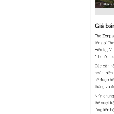
Giá bá
The Zenpar
tên gọi Th
Hiện tại, 
"The Zenpa
Các căn hộ
hoàn thiện
sẽ được hỗ 
tháng và đư
Nhìn chung
thế vượt tr
lòng liên 