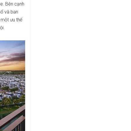
re. Bên cạnh
sổ và ban
 một ưu thế
ội.