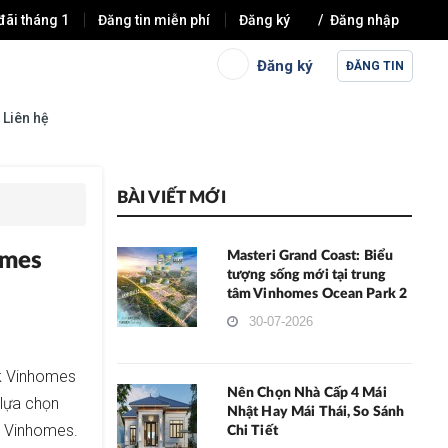
đãi tháng 1
Đăng tin miễn phí
Đăng ký
Đăng nhập
Đăng ký
ĐĂNG TIN
Liên hệ
BÀI VIẾT MỚI
omes
Masteri Grand Coast: Biểu
tượng sống mới tại trung
tâm Vinhomes Ocean Park 2
30-07-2026
rk Vinhomes
Nên Chọn Nhà Cấp 4 Mái
 lựa chọn
Nhật Hay Mái Thái, So Sánh
p Vinhomes.
Chi Tiết