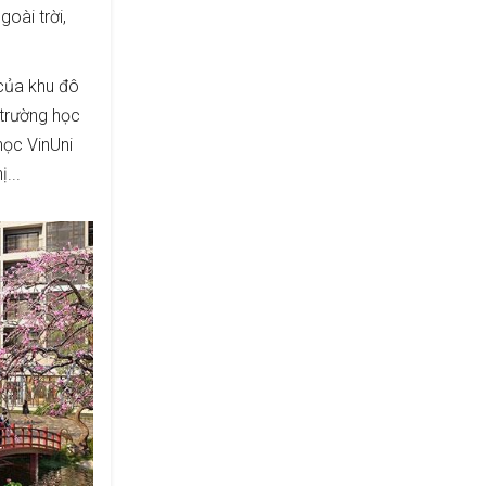
goài trời,
của khu đô
 trường học
học VinUni
...