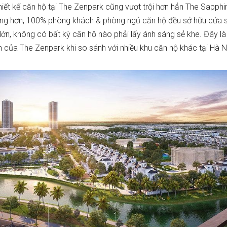
thiết kế căn hộ tại The Zenpark cũng vượt trội hơn hẳn The Sapphi
rộng hơn, 100% phòng khách & phòng ngủ căn hộ đều sở hữu cửa 
lớn, không có bất kỳ căn hộ nào phải lấy ánh sáng sẻ khe. Đây là
n của The Zenpark khi so sánh với nhiều khu căn hộ khác tại Hà N