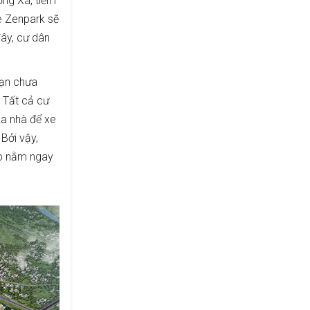
ng Xá, tiềm
he Zenpark sẽ
ây, cư dân
bạn chưa
 Tất cả cư
xa nhà để xe
 Bởi vậy,
áp nằm ngay