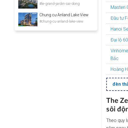
#le-grand-jardin-sai-dong
Masteri 
Chung cư Anland Lake View
Đầu tư F
#chung-cu-anland-lake-view
Hanoi Se
Đại lộ 6
Vinhomes
Bắc
Hoàng Hu
đèn th
The Ze
sôi độ
Theo quy lu