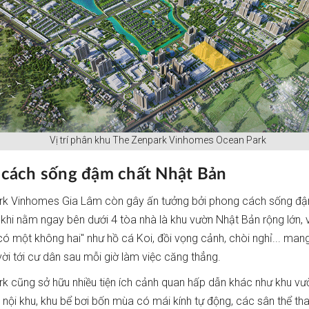
Vị trí phân khu The Zenpark Vinhomes Ocean Park
cách sống đậm chất Nhật Bản
rk Vinhomes Gia Lâm còn gây ấn tưởng bởi phong cách sống đ
 khi nằm ngay bên dưới 4 tòa nhà là khu vườn Nhật Bản rộng lớn, 
"có một không hai" như hồ cá Koi, đồi vọng cảnh, chòi nghỉ... mang
vời tới cư dân sau mỗi giờ làm việc căng thẳng.
k cũng sở hữu nhiều tiện ích cảnh quan hấp dẫn khác như khu v
i nội khu, khu bể bơi bốn mùa có mái kính tự động, các sân thể tha