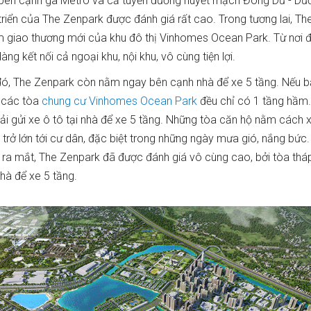
ên cạnh ga Metro và cả tuyến đường huyết mạch Đông Dư - Dươ
triển của The Zenpark được đánh giá rất cao. Trong tương lai, T
m giao thương mới của khu đô thị Vinhomes Ocean Park. Từ nơi đ
àng kết nối cả ngoại khu, nội khu, vô cùng tiện lợi.
ó, The Zenpark còn nằm ngay bên cạnh nhà để xe 5 tầng. Nếu 
ả các tòa
chung cư Vinhomes Ocean Park
đều chỉ có 1 tầng hầm.
ải gửi xe ô tô tại nhà để xe 5 tầng. Những tòa căn hộ nằm cách 
 trở lớn tới cư dân, đặc biệt trong những ngày mưa gió, nắng bức.
i ra mắt, The Zenpark đã được đánh giá vô cùng cao, bởi tòa th
hà để xe 5 tầng.