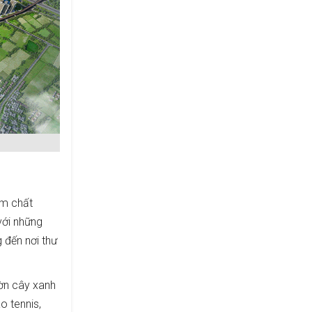
ậm chất
với những
 đến nơi thư
ườn cây xanh
o tennis,