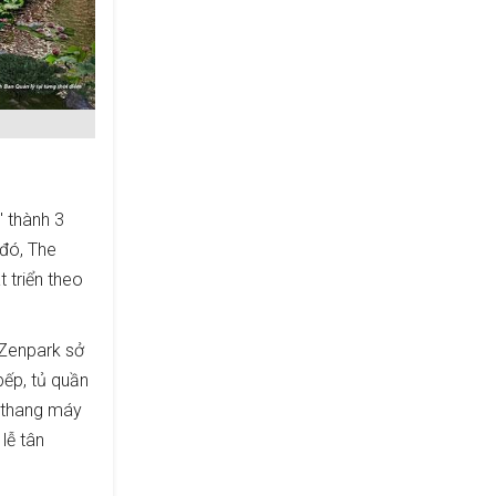
" thành 3
đó, The
 triển theo
 Zenpark sở
bếp, tủ quần
ộ thang máy
lễ tân