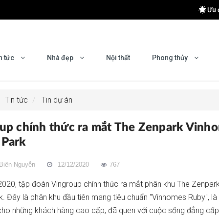
Ưu 
 khu Đông Hà Nội
 Hiệu Quả
n tức
Nhà đẹp
Nội thất
Phong thủy
yên nghiệp?
mes Ocean Park 2
Tin tức
Tin dự án
up chính thức ra mắt The Zenpark Vinh
 Park
Biên Nguyễn
12/12/2020
767
020, tập đoàn Vingroup chính thức ra mắt phân khu The Zenpa
. Đây là phân khu đầu tiên mang tiêu chuẩn "Vinhomes Ruby", là
cho những khách hàng cao cấp, đã quen với cuộc sống đẳng cấ