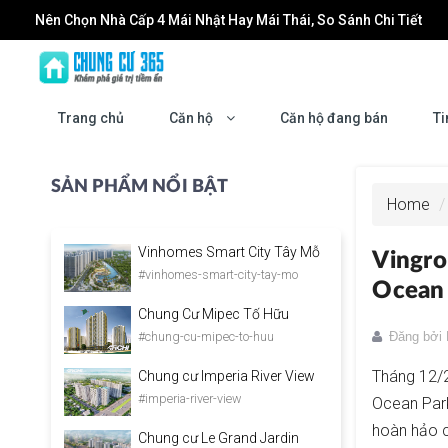
Nên Chọn Nhà Cấp 4 Mái Nhật Hay Mái Thái, So Sánh Chi Tiết
Đầu tư Forestia Park: Cơ hội tăng trưởng cùng sự phát triển của
Dán Phim Cách Nhiệt Nhà Kính: Giải Pháp Giảm Nóng, Chống UV
Trang chủ
Căn hộ
Căn hộ đang bán
Ti
Làm mới không gian sống: Khi nào bạn cần đến một đơn vị chu
Masteri Grand Coast: Biểu tượng sống mới tại trung tâm Vinho
SẢN PHẨM NỔI BẬT
Home
Vinhomes Smart City Tây Mỗ
Vingro
#vinhomes-smart-city-tay-mo
Ocean
Chung Cư Mipec Tố Hữu
#chung-cu-mipec-to-huu
Đăng bởi
Tháng 12/2
Chung cư Imperia River View
#imperia-river-view
Ocean Park
hoàn hảo 
Chung cư Le Grand Jardin