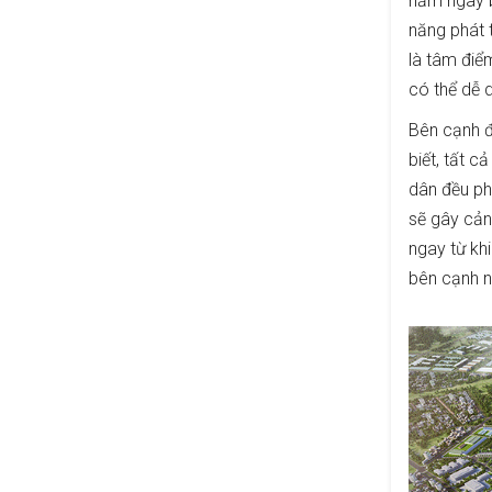
nằm ngay b
năng phát 
là tâm điể
có thể dễ d
Bên cạnh đ
biết, tất c
dân đều ph
sẽ gây cản
ngay từ kh
bên cạnh n