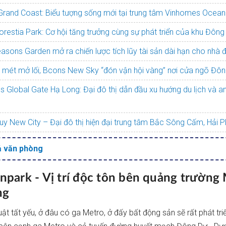
Grand Coast: Biểu tượng sống mới tại trung tâm Vinhomes Ocean
orestia Park: Cơ hội tăng trưởng cùng sự phát triển của khu Đông
asons Garden mở ra chiến lược tích lũy tài sản dài hạn cho nhà 
0 mét mở lối, Bcons New Sky “đón vận hội vàng” nơi cửa ngõ Đô
 Global Gate Hạ Long: Đại đô thị dẫn đầu xu hướng du lịch và a
y New City – Đại đô thị hiện đại trung tâm Bắc Sông Cấm, Hải 
ả văn phòng
npark - Vị trí độc tôn bên quảng trường
ng
ật tất yếu, ở đâu có ga Metro, ở đấy bất động sản sẽ rất phát triển