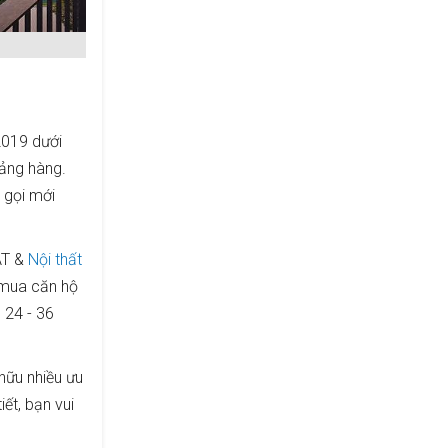
2019 dưới
bảng hàng.
n gọi mới
AT &
Nội thất
 mua căn hộ
 24 - 36
hữu nhiều ưu
ết, bạn vui