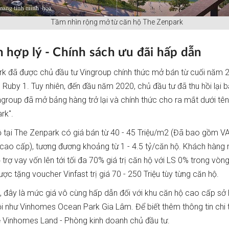
Tầm nhìn rộng mở từ căn hộ The Zenpark
n hợp lý - Chính sách ưu đãi hấp dẫn
k đã được chủ đầu tư Vingroup chính thức mở bán từ cuối năm 
e Ruby 1. Tuy nhiên, đến đầu năm 2020, chủ đầu tư đã thu hồi lại 
Vingroup đã mở bảng hàng trở lại và chính thức cho ra mắt dưới tê
rk".
 tại The Zenpark có giá bán từ 40 - 45 Triệu/m2 (Đã bao gồm V
 cao cấp), tương đương khoảng từ 1 - 4.5 tỷ/căn hộ. Khách hàng
trợ vay vốn lên tới tối đa 70% giá trị căn hộ với LS 0% trong vòng
ợc tặng voucher Vinfast trị giá 70 - 250 Triệu tùy từng căn hộ.
, đây là mức giá vô cùng hấp dẫn đối với khu căn hộ cao cấp sở 
ội như Vinhomes Ocean Park Gia Lâm. Để biết thêm thông tin chi ti
hệ Vinhomes Land - Phòng kinh doanh chủ đầu tư.