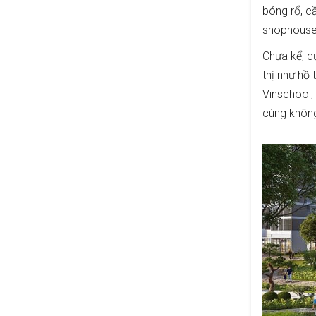
bóng rổ, cầ
shophouse,
Chưa kể, c
thị như hồ
Vinschool,
cùng không