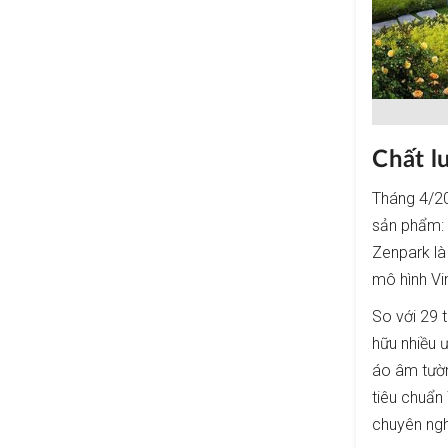
Chất l
Tháng 4/20
sản phẩm:
Zenpark là
mô hình V
So với 29 
hữu nhiều ư
áo âm tườn
tiêu chuẩn
chuyên ngh