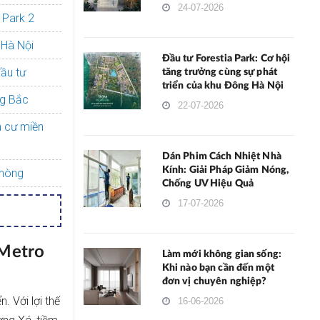
24-07-2026
 Park 2
 Hà Nội
Đầu tư Forestia Park: Cơ hội
đầu tư
tăng trưởng cùng sự phát
triển của khu Đông Hà Nội
ng Bắc
22-07-2026
n cư miền
Dán Phim Cách Nhiệt Nhà
Kính: Giải Pháp Giảm Nóng,
Phòng
Chống UV Hiệu Quả
17-07-2026
 Metro
Làm mới không gian sống:
Khi nào bạn cần đến một
đơn vị chuyên nghiệp?
. Với lợi thế
16-06-2026