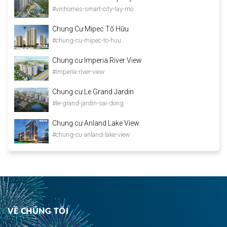
#vinhomes-smart-city-tay-mo
Chung Cư Mipec Tố Hữu
#chung-cu-mipec-to-huu
Chung cư Imperia River View
#imperia-river-view
Chung cư Le Grand Jardin
#le-grand-jardin-sai-dong
Chung cư Anland Lake View
#chung-cu-anland-lake-view
VỀ CHÚNG TÔI