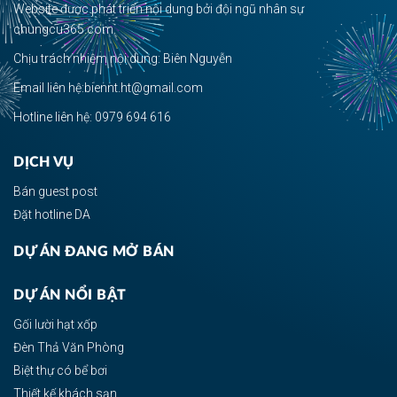
Website được phát triển nội dung bởi đội ngũ nhân sự
chungcu365.com.
Chịu trách nhiệm nội dung: Biên Nguyễn
Email liên hệ:biennt.ht@gmail.com
Hotline liên hệ: 0979 694 616
DỊCH VỤ
Bán guest post
Đặt hotline DA
DỰ ÁN ĐANG MỞ BÁN
DỰ ÁN NỔI BẬT
Gối lười hạt xốp
Đèn Thả Văn Phòng
Biệt thự có bể bơi
Thiết kế khách sạn