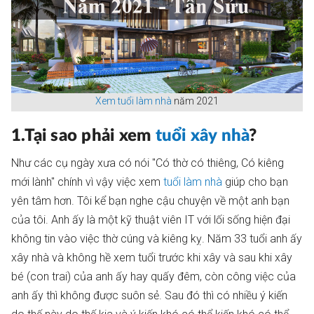
Xem tuổi làm nhà
năm 2021
1.Tại sao phải xem
tuổi xây nhà
?
Như các cụ ngày xưa có nói "Có thờ có thiêng, Có kiêng
mới lành" chính vì vậy việc xem
tuổi làm nhà
giúp cho bạn
yên tâm hơn. Tôi kể bạn nghe cậu chuyện về một anh bạn
của tôi. Anh ấy là một kỹ thuật viên IT với lối sống hiện đại
không tin vào việc thờ cúng và kiêng kỵ. Năm 33 tuổi anh ấy
xây nhà và không hề xem tuổi trước khi xây và sau khi xây
bé (con trai) của anh ấy hay quấy đêm, còn công việc của
anh ấy thì không được suôn sẻ. Sau đó thì có nhiều ý kiến