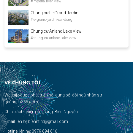
#imperia-river-view
Chung cư Le Grand Jardin
#le-grand-jardin-sai-dong
Chung cư Anland Lake View
#chung-cu-anland-lake-view
VỀ CHÚNG TÔI
Website được phát triển nội dung bởi đội ngũ nhân sự
chungcu365.com.
Chịu trách nhiệm nội dung: Biên Nguyễn
Email liên hệ:biennt.ht@gmail.com
Hotline liên hệ: 0979 694 616