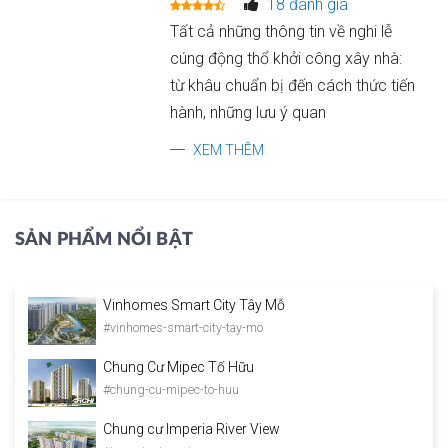
18 đánh giá
Tất cả những thông tin về nghi lễ
cúng động thổ khởi công xây nhà:
từ khâu chuẩn bị đến cách thức tiến
hành, những lưu ý quan
XEM THÊM
SẢN PHẨM NỔI BẬT
Vinhomes Smart City Tây Mỗ
#vinhomes-smart-city-tay-mo
Chung Cư Mipec Tố Hữu
#chung-cu-mipec-to-huu
Chung cư Imperia River View