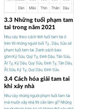
Dần
Mão
Thìn
Thân
Dậu
Tuất
Tỵ
Ngọ
3.3 Những tuổi phạm tam
tai trong năm 2021
Như vậy theo cách tính tuổi tam tai ở
trên thì những người tuổi Tỵ , Dậu, Sửu sẽ
phạm tuổi tam tai. Danh sách bao
gồm:Kỷ Sửu, Quý Tỵ, Đinh Dậu, Tân Sửu,
Ất Tỵ, Kỷ Dậu, Quý Sửu, Đinh Tỵ, Tân Dậu,
Ất Sửu, Kỷ Tỵ, Quý Dậu, Đinh Sửu.
3.4 Cách hóa giải tam tai
khi xây nhà
Như vậy những người phạm tuổi tam tai
mà muốn xây nhà thì cần làm gì? Những
người phạm tam tai sẽ không thể xây nhà