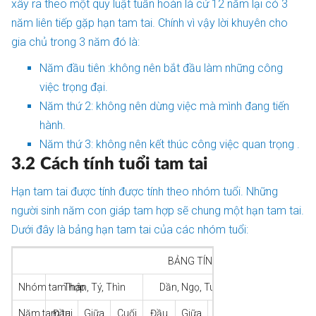
xây ra theo một quy luật tuần hoàn là cứ 12 năm lại có 3
năm liên tiếp gặp hạn tam tai. Chính vì vậy lời khuyên cho
gia chủ trong 3 năm đó là:
Năm đầu tiên :không nên bắt đầu làm những công
việc trọng đại.
Năm thứ 2: không nên dừng việc mà mình đang tiến
hành.
Năm thứ 3: không nên kết thúc công việc quan trọng .
3.2 Cách tính tuổi tam tai
Hạn tam tai được tính được tính theo nhóm tuổi. Những
người sinh năm con giáp tam hợp sẽ chung một hạn tam tai.
Dưới đây là bảng hạn tam tai của các nhóm tuổi:
BẢNG
TÍNH HẠN TAM TAI
Nhóm tam hợp
Thân, Tý, Thìn
Dần, Ngọ, Tuất
Hợi, Mão, Mù
Năm tam tai
Đầu
Giữa
Cuối
Đầu
Giữa
Cuối
Đầu
Giữa