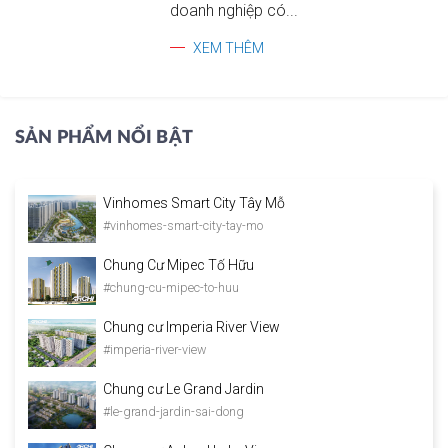
doanh nghiệp có...
XEM THÊM
SẢN PHẨM NỔI BẬT
Vinhomes Smart City Tây Mỗ
#vinhomes-smart-city-tay-mo
Chung Cư Mipec Tố Hữu
#chung-cu-mipec-to-huu
Chung cư Imperia River View
#imperia-river-view
Chung cư Le Grand Jardin
#le-grand-jardin-sai-dong