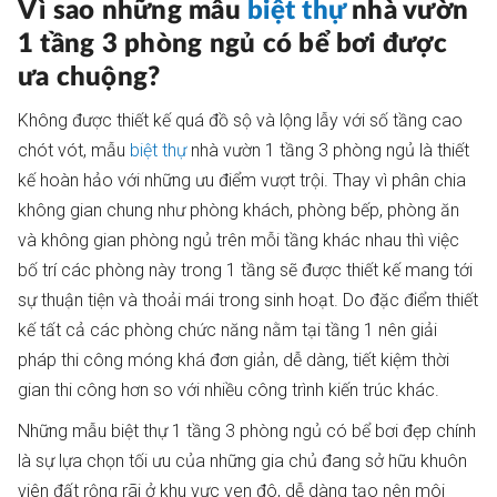
Vì sao những mẫu
biệt thự
nhà vườn
1 tầng 3 phòng ngủ có bể bơi được
ưa chuộng?
Không được thiết kế quá đồ sộ và lộng lẫy với số tầng cao
chót vót, mẫu
biệt thự
nhà vườn 1 tầng 3 phòng ngủ là thiết
kế hoàn hảo với những ưu điểm vượt trội. Thay vì phân chia
không gian chung như phòng khách, phòng bếp, phòng ăn
và không gian phòng ngủ trên mỗi tầng khác nhau thì việc
bố trí các phòng này trong 1 tầng sẽ được thiết kế mang tới
sự thuận tiện và thoải mái trong sinh hoạt. Do đặc điểm thiết
kế tất cả các phòng chức năng nằm tại tầng 1 nên giải
pháp thi công móng khá đơn giản, dễ dàng, tiết kiệm thời
gian thi công hơn so với nhiều công trình kiến trúc khác.
Những mẫu biệt thự 1 tầng 3 phòng ngủ có bể bơi đẹp chính
là sự lựa chọn tối ưu của những gia chủ đang sở hữu khuôn
viên đất rộng rãi ở khu vực ven đô, dễ dàng tạo nên môi