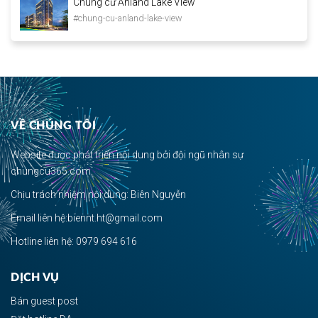
Chung cư Anland Lake View
#chung-cu-anland-lake-view
VỀ CHÚNG TÔI
Website được phát triển nội dung bởi đội ngũ nhân sự
chungcu365.com.
Chịu trách nhiệm nội dung: Biên Nguyễn
Email liên hệ:biennt.ht@gmail.com
Hotline liên hệ: 0979 694 616
DỊCH VỤ
Bán guest post