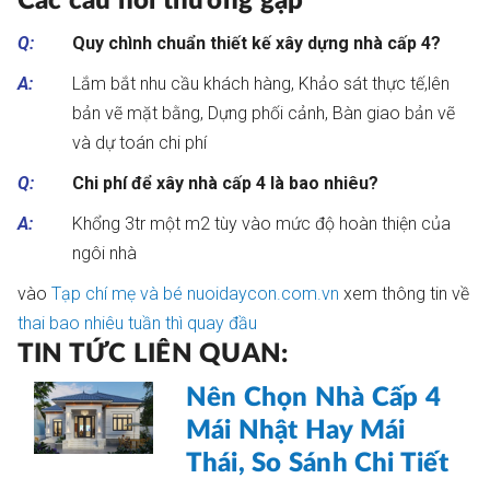
Các câu hỏi thường gặp
Q:
Quy chình chuẩn thiết kế xây dựng nhà cấp 4?
A:
Lắm bắt nhu cầu khách hàng, Khảo sát thực tế,lên
bản vẽ mặt bằng, Dựng phối cảnh, Bàn giao bản vẽ
và dự toán chi phí
Q:
Chi phí để xây nhà cấp 4 là bao nhiêu?
A:
Khổng 3tr một m2 tùy vào mức độ hoàn thiện của
ngôi nhà
vào
Tạp chí mẹ và bé nuoidaycon.com.vn
xem thông tin về
thai bao nhiêu tuần thì quay đầu
TIN TỨC LIÊN QUAN:
Nên Chọn Nhà Cấp 4
Mái Nhật Hay Mái
Thái, So Sánh Chi Tiết