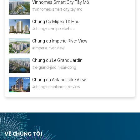
Vinhomes Smart City Tây Mỗ
#vinhomes-smart-city-tay-mo
Chung Cư Mipec Tố Hữu
#chung-cu-mipec-to-huu
Chung cư Imperia River View
#imperia-river-view
Chung cư Le Grand Jardin
#le-grand-jardin-sai-dong
Chung cư Anland Lake View
#chung-cu-anland-lake-view
VỀ CHÚNG TÔI