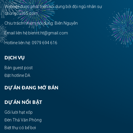
Website được phát triển nội dung bởi đội ngũ nhân sự
chungcu365.com.
Chịu trách nhiệm nội dung: Biên Nguyễn
Email liên hệ:biennt.ht@gmail.com
Hotline liên hệ: 0979 694 616
DỊCH VỤ
Bán guest post
Đặt hotline DA
DỰ ÁN ĐANG MỞ BÁN
DỰ ÁN NỔI BẬT
Gối lười hạt xốp
Đèn Thả Văn Phòng
Biệt thự có bể bơi